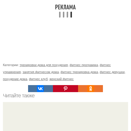
Категории:
тренировки дома для похудения
,
фитнес программа
,
фитнес
упражнения
,
занятия фитнесом дома
,
фитнес тренировка дома
,
фитнес девушки
,
похудение дома
,
фитнес клуб
,
женский фитнес
Читайте также