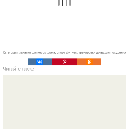
Категории:
занятия фитнесом дома
,
спорт фитнес
,
тренировки дома для похудения
Читайте также
Сколько раз нужно делать планку, чтобы похудеть.
Сколько раз в день делать планку —, чтобы был