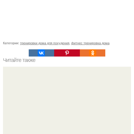
Категории:
тренировки дома для похудения
,
фитнес тренировка дома
Читайте также
Успешные люди. Почему люди которые занимаются
спортом всегда будут успешные и востребованные в
любой сфере деятельности.