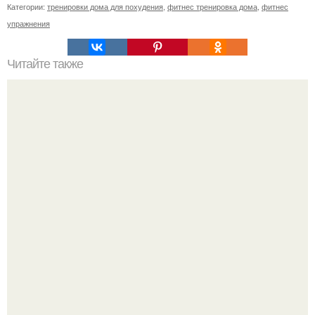
Категории:
тренировки дома для похудения
,
фитнес тренировка дома
,
фитнес
упражнения
Читайте также
Сколько раз нужно делать планку, чтобы похудеть.
Сколько раз в день делать планку —, чтобы был
результат для похудения