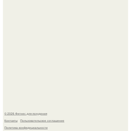
Уральская Барби уехала заграницу, чтобы сделать себе
грудь мечты за 12, 5 тыс.
Имбирь - это не только ароматная специя, но и отличный
ингредиент для полезных напитков и блюд.
© 2026 Фитнес для похудения
Контакты
Пользовательское соглашение
Политика конфидециальности