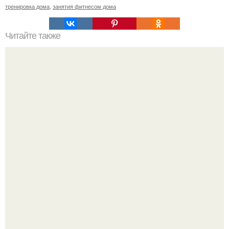
тренировка дома
,
занятия фитнесом дома
Читайте также
Депрессия и тренировка: как оставаться сильным при
любых обстоятельствах.