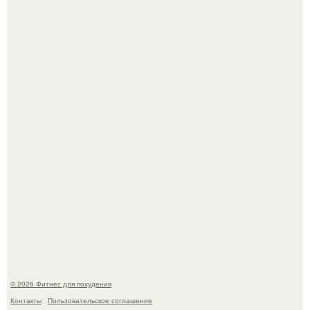
3 мифа о моей деятельности смехотерапевта.
Уральская Барби уехала заграницу, чтобы сделать себе
грудь мечты за 12, 5 тыс.
© 2026 Фитнес для похудения
Контакты
Пользовательское соглашение