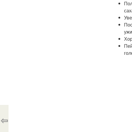
Пол
сах
Уве
Пос
ужи
Хор
Пей
гол
⇦