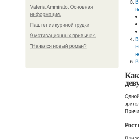
В
Valeria Ammirato. Основная
н
информация.
Паштет из куриной грудки.
9 мотивационных привычек.
В
Р
"Начался новый роман?
н
В
Как
дев
Одной
зрите
Причи
Рост
Придя