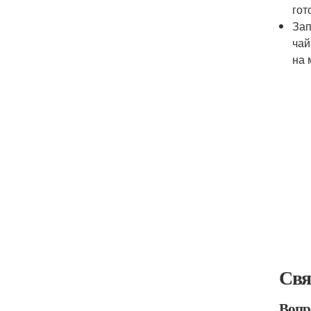
гот
Зап
чай
на 
Свя
Вопр