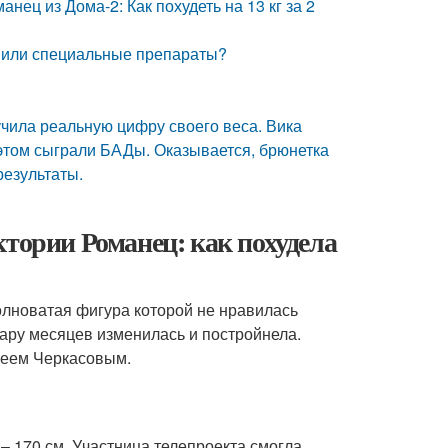
нец из Дома-2: Как похудеть на 13 кг за 2
ки или специальные препараты?
чила реальную цифру своего веса. Вика
в этом сыграли БАДы. Оказывается, брюнетка
результаты.
ктории Романец: как похудела
олноватая фигура которой не нравилась
пару месяцев изменилась и постройнела.
реем Черкасовым.
– 170 см. Участница телепроекта смогла