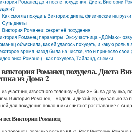
иктория Романец до и после похудения. Диета Виктории Рома
едели?
Как смогла похудеть Виктория: диета, физические нагруз
Суть диеты
Виктория Романец: секрет её похудения
иктория Романец параметры. Экс-участница «ДОМа-2» озву
оманец объяснила, как ей удалось похудеть, и какую роль 
екоторое время назад была на чистке, что и принесло свои 
идео вика Романец - как похудела, Тайланд, съемки
 виктория Романец похудела. Диета Ви
ушка из Дома 2
 из участниц известного телешоу «Дом-2» была девушка, п
лям. Виктория Романец – модель и дизайнер, буквально за 
ной для похудения поклонники считают расставание с Анд
 и вес Виктории Романец
 на телешоу, девушка весила 68 кг. Рост Виктории Романец 