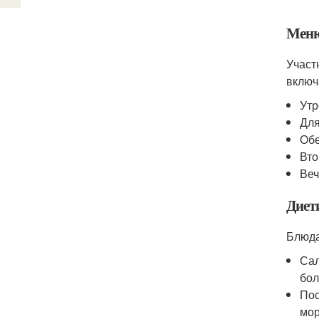
Меню
Участ
включ
Утр
Для
Обе
Вто
Веч
Диет
Блюда
Сал
бол
Пос
мор