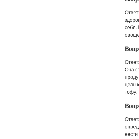
Ответ
здоро
себя.
овоще
Вопр
Ответ
Она с
проду
цельн
тофу.
Вопр
Ответ
опред
вести