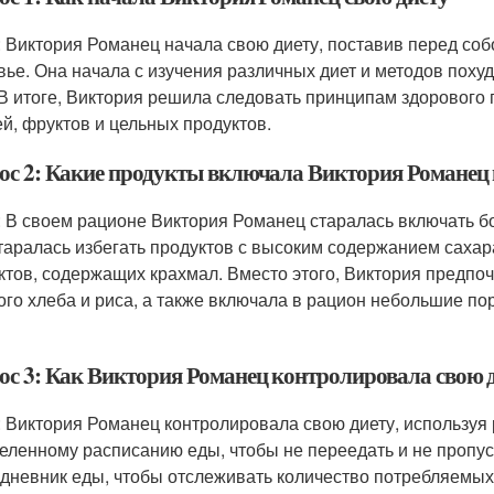
: Виктория Романец начала свою диету, поставив перед собо
вье. Она начала с изучения различных диет и методов пох
 В итоге, Виктория решила следовать принципам здорового
й, фруктов и цельных продуктов.
ос 2: Какие продукты включала Виктория Романец 
: В своем рационе Виктория Романец старалась включать б
таралась избегать продуктов с высоким содержанием сахар
ктов, содержащих крахмал. Вместо этого, Виктория предпоч
ого хлеба и риса, а также включала в рацион небольшие пор
ос 3: Как Виктория Романец контролировала свою 
: Виктория Романец контролировала свою диету, используя
еленному расписанию еды, чтобы не переедать и не пропус
 дневник еды, чтобы отслеживать количество потребляемых