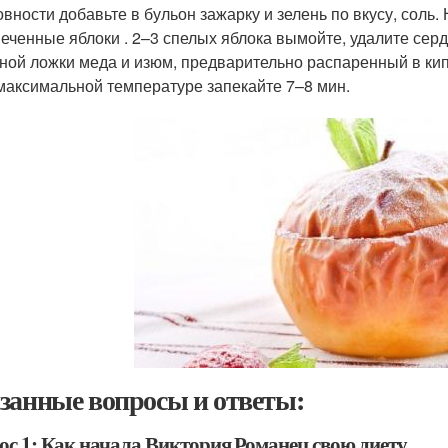
овности добавьте в бульон зажарку и зелень по вкусу, соль
еченные яблоки . 2–3 спелых яблока вымойте, удалите сер
ной ложки меда и изюм, предварительно распаренный в кип
максимальной температуре запекайте 7–8 мин.
занные вопросы и ответы:
ос 1: Как начала Виктория Романец свою диету