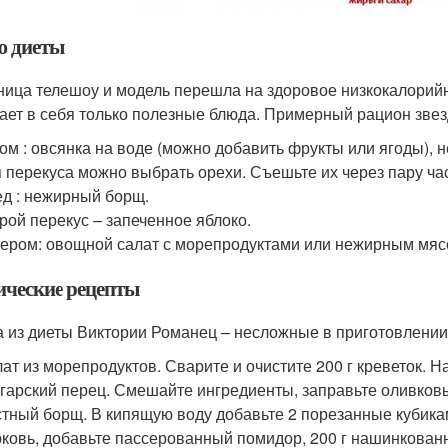
 диеты
ница телешоу и модель перешла на здоровое низкокалорий
ает в себя только полезные блюда. Примерный рацион звез
ом : овсянка на воде (можно добавить фрукты или ягоды), н
 перекуса можно выбрать орехи. Съешьте их через пару ча
д : нежирный борщ.
рой перекус – запеченное яблоко.
ером: овощной салат с морепродуктами или нежирным мяс
ические рецепты
 из диеты Виктории Романец – несложные в приготовлении.
ат из морепродуктов. Сварите и очистите 200 г креветок. Н
гарский перец. Смешайте ингредиенты, заправьте оливков
тный борщ. В кипящую воду добавьте 2 порезанные кубикам
ковь, добавьте пассерованный помидор, 200 г нашинкованн