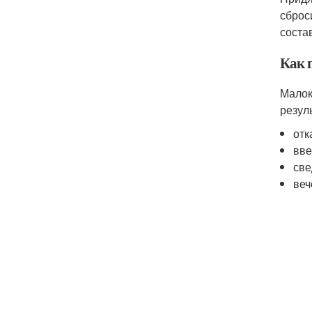
сброс
состав
Как 
Малок
резул
отк
вве
све
веч