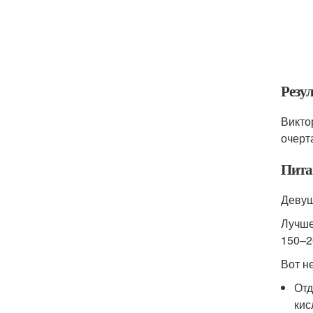
Резу
Викто
очерт
Пита
Девуш
Лучше
150–2
Вот н
Отд
кис