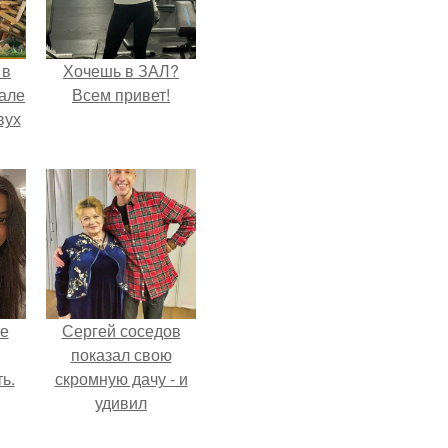
 в
Хочешь в ЗАЛ?
зале
Всем привет!
вух
не
Сергей соседов
показал свою
ь.
скромную дачу - и
удивил
поклонников.