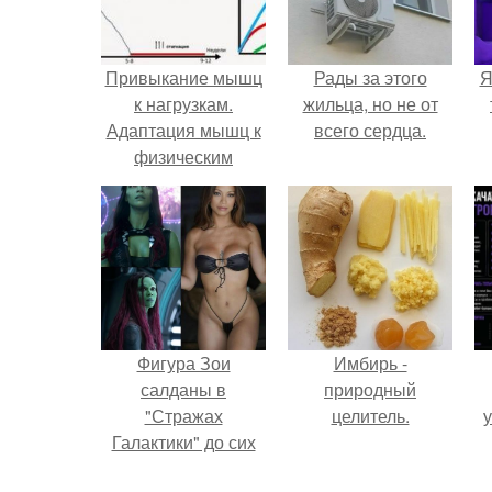
Привыкание мышц
Рады за этого
Я
к нагрузкам.
жильца, но не от
Адаптация мышц к
всего сердца.
физическим
нагрузкам.
Фигура Зои
Имбирь -
салданы в
природный
"Стражах
целитель.
у
Галактики" до сих
пор вызывает