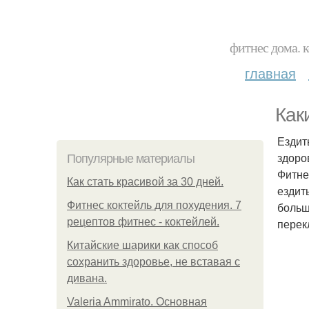
фитнес дома. 
главная
Как
Ездит
здоро
Популярные материалы
Фитне
Как стать красивой за 30 дней.
ездит
Фитнес коктейль для похудения. 7
больш
рецептов фитнес - коктейлей.
перек
Китайские шарики как способ
сохранить здоровье, не вставая с
дивана.
Valeria Ammirato. Основная