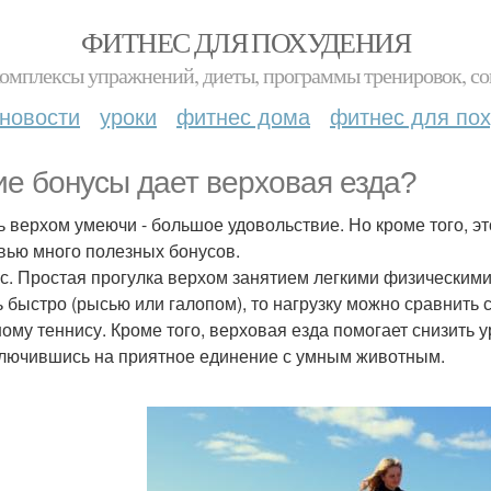
ФИТНЕС ДЛЯ ПОХУДЕНИЯ
комплексы упражнений, диеты, программы тренировок, со
новости
уроки
фитнес дома
фитнес для по
ие бонусы дает верховая езда?
ь верхом умеючи - большое удовольствие. Но кроме того, 
вью много полезных бонусов.
с. Простая прогулка верхом занятием легкими физическим
ь быстро (рысью или галопом), то нагрузку можно сравнить
ому теннису. Кроме того, верховая езда помогает снизить у
лючившись на приятное единение с умным животным.