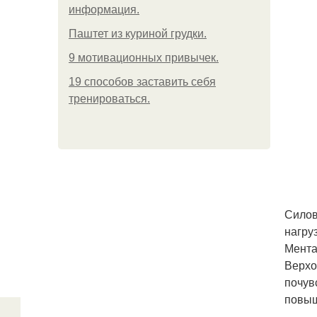
информация.
Паштет из куриной грудки.
9 мотивационных привычек.
19 способов заставить себя
тренироваться.
Силов
нагру
Мента
Верхо
почув
повыш