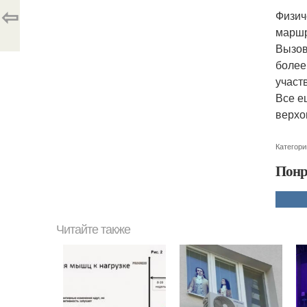
⇦
Физич
маршр
Вызов
более
участ
Все е
верхо
Категори
Понр
Читайте также