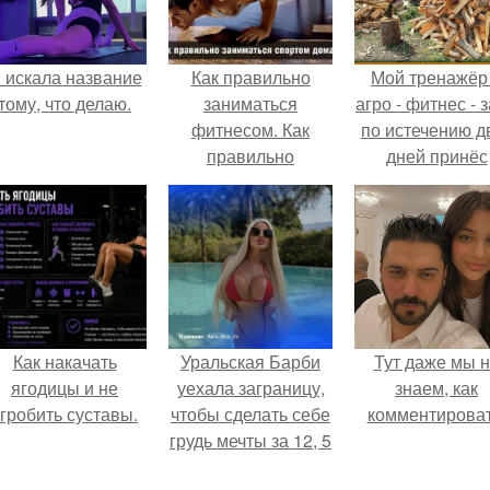
 искала название
Как правильно
Мой тренажёр
тому, что делаю.
заниматься
агро - фитнес - 
фитнесом. Как
по истечению д
правильно
дней принёс
заниматься
ощутимый
спортом в
результат.
домашних
условиях.
Как накачать
Уральская Барби
Тут даже мы 
ягодицы и не
уехала заграницу,
знаем, как
гробить суставы.
чтобы сделать себе
комментироват
грудь мечты за 12, 5
тыс.