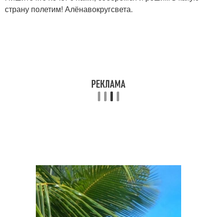
страну полетим! Алёнавокругсвета.