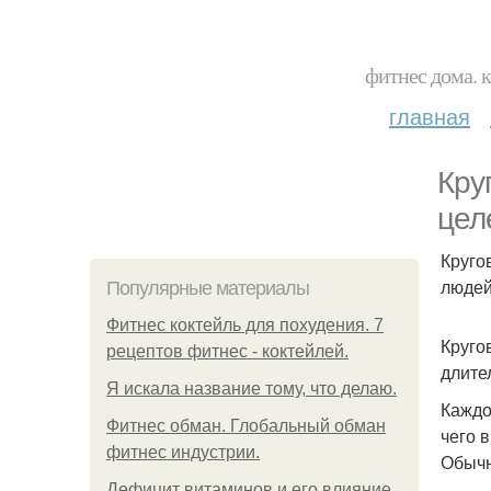
фитнес дома. 
главная
Кру
цел
Круго
людей
Популярные материалы
Фитнес коктейль для похудения. 7
Круго
рецептов фитнес - коктейлей.
длите
Я искала название тому, что делаю.
Каждо
Фитнес обман. Глобальный обман
чего 
фитнес индустрии.
Обычн
Дефицит витаминов и его влияние