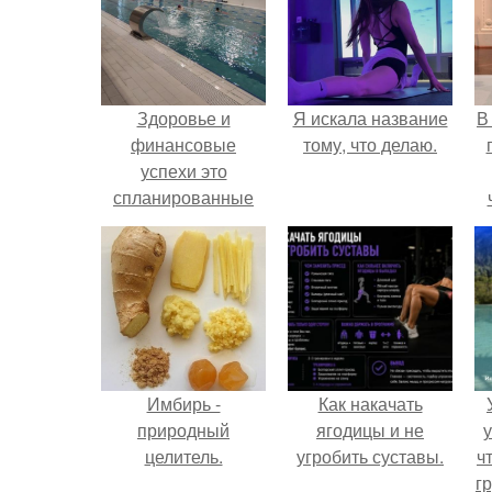
Здоровье и
Я искала название
В
финансовые
тому, что делаю.
успехи это
спланированные
интенсивный труд и
расслабляющий
э
отдых.
Имбирь -
Как накачать
природный
ягодицы и не
у
целитель.
угробить суставы.
ч
гр