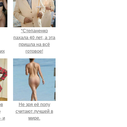
"Степаненко
пахала 40 лет, а эта
пришла на всё
сих
готовое!
т
ов
Не зря её попу
ю
считают лучшей в
- и
мире.