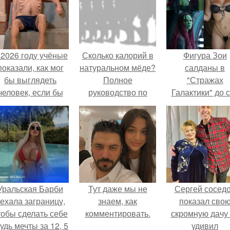
 2026 году учёные
Сколько калорий в
Фигура Зои
показали, как мог
натуральном мёде?
салданы в
бы выглядеть
Полное
"Стражах
человек, если бы
руководство по
Галактики" до 
его тело
питательной
пор вызывае
волюционировало
ценности мёда
восхищение.
специально для
выживания в
автокатастpoфах.
Уральская Барби
Тут даже мы не
Сергей сосед
ехала заграницу,
знаем, как
показал сво
тобы сделать себе
комментировать.
скромную дачу 
удь мечты за 12, 5
удивил