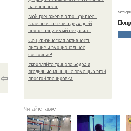
на внешность
Категори
Мой тренажёр в агро - фитнес -
Понр
зале по истечению двух дней
принёс ощутимый результат.
Сон, физическая активность,
питание и эмоциональное
состояние!
Укрепляйте трицепс бедра и
ягодичные мышцы с помощью этой
⇦
простой тренировки.
Читайте также