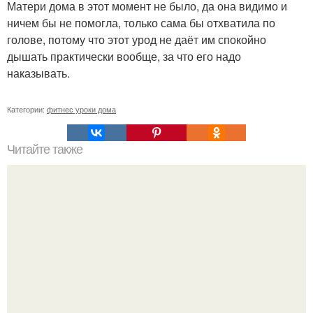
Матери дома в этот момент не было, да она видимо и
ничем бы не помогла, только сама бы отхватила по
голове, потому что этот урод не даёт им спокойно
дышать практически вообще, за что его надо
наказывать.
Категории:
фитнес уроки дома
Читайте также
Сколько раз нужно делать планку, чтобы похудеть.
Сколько раз в день делать планку —, чтобы был
результат для похудения