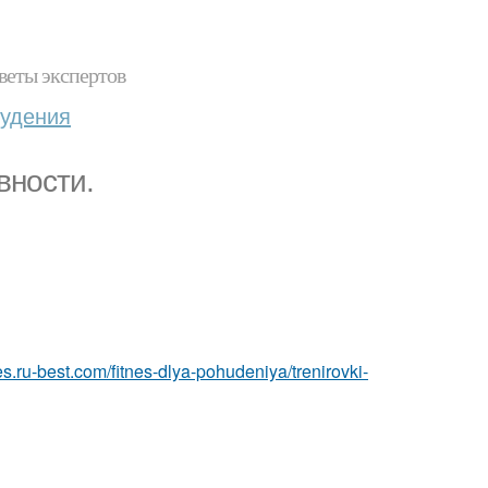
веты экспертов
худения
вности.
tnes.ru-best.com/fitnes-dlya-pohudeniya/trenirovki-