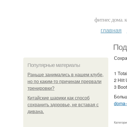
фитнес дома. 
главная
Под
Сохра
Популярные материалы
1 Tota
Раньше занимались в нашем клубе,
2 Hii
но по каким-то причинам прервали
3 Boot
тренировки?
Больш
Китайские шарики как способ
doma-d
сохранить здоровье, не вставая с
дивана.
Категори