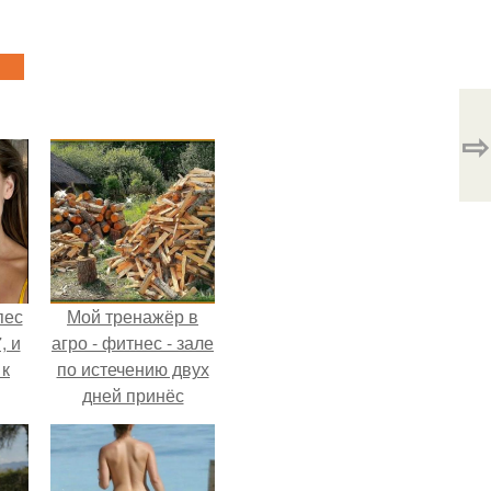
⇨
пес
Мой тренажёр в
, и
агро - фитнес - зале
 к
по истечению двух
дней принёс
ощутимый
результат.
не