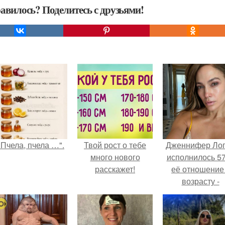
авилось? Поделитесь с друзьями!
"Пчела, пчела …".
Твой рост о тебе
Дженнифер Ло
много нового
исполнилось 57
расскажет!
её отношение
возрасту -
настоящий
манифест
уверенности: "