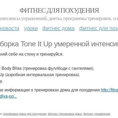
ФИТНЕС ДЛЯ ПОХУДЕНИЯ
комплексы упражнений, диеты, программы тренировок, со
новости
уроки
фитнес дома
фитнес для по
борка Tone It Up умеренной интенси
няй себе на стену и тренируйся.
l Body Bliss (тренировка фуллбоди с гантелями).
t Up (аэробная интервальная тренировка).
y.
е информации о тренировках дома для похудения
http://fi
lya-po...
и:
тренировки дома для похудения
,
фитнес тренировка дома
,
фитнес упражнения