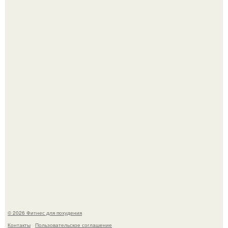
Фигура Зои салданы в "Стражах Галактики" до сих пор
вызывает восхищение.
Как накачать ягодицы и не угробить суставы.
© 2026 Фитнес для похудения
Контакты
Пользовательское соглашение