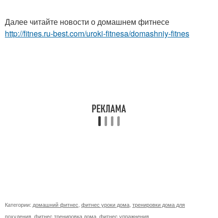
Далее читайте новости о домашнем фитнесе
http://fitnes.ru-best.com/uroki-fitnesa/domashniy-fitnes
Категории:
домашний фитнес
,
фитнес уроки дома
,
тренировки дома для
похудения
,
фитнес тренировка дома
,
фитнес упражнения