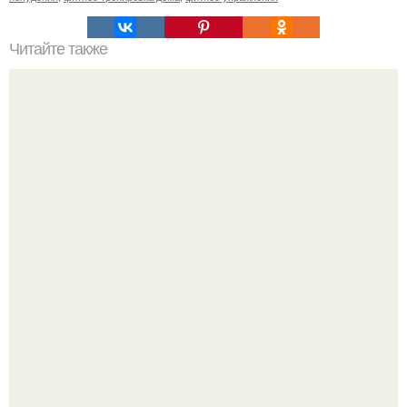
Читайте также
Скакалка - лучшая диета для похудения.
Слышали, что есть перед сном - это зло?