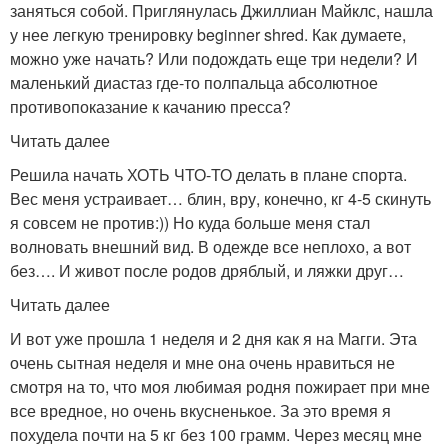
заняться собой. Приглянулась Джиллиан Майклс, нашла
у нее легкую тренировку beginner shred. Как думаете,
можно уже начать? Или подождать еще три недели? И
маленький диастаз где-то полпальца абсолютное
противопоказание к качанию пресса?
Читать далее
Решила начать ХОТЬ ЧТО-ТО делать в плане спорта.
Вес меня устраивает… блин, вру, конечно, кг 4-5 скинуть
я совсем не против:)) Но куда больше меня стал
волновать внешний вид. В одежде все неплохо, а вот
без…. И живот после родов дряблый, и ляжки друг…
Читать далее
И вот уже прошла 1 неделя и 2 дня как я на Магги. Эта
очень сытная неделя и мне она очень нравиться не
смотря на то, что моя любимая родня пожирает при мне
все вредное, но очень вкусненькое. За это время я
похудела почти на 5 кг без 100 грамм. Через месяц мне