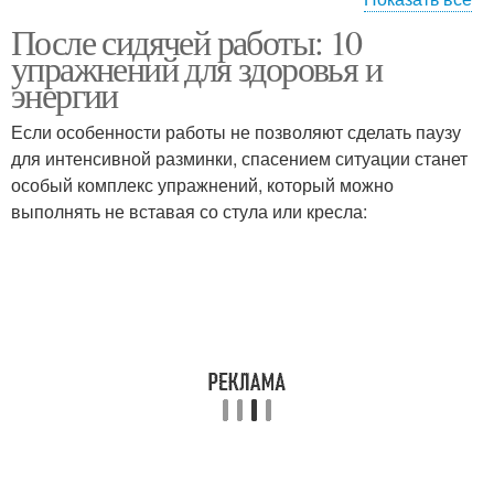
После сидячей работы: 10
Упражнения для
Аналогичные
упражнений для здоровья и
видимого эффекта
упражнения
энергии
Если особенности работы не позволяют сделать паузу
Упражнения для общей
для интенсивной разминки, спасением ситуации станет
разминки
особый комплекс упражнений, который можно
выполнять не вставая со стула или кресла: