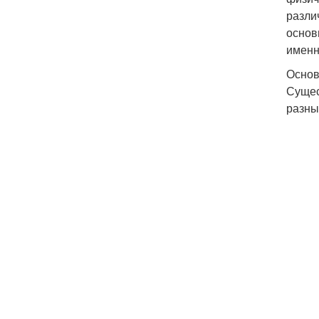
разли
основ
именн
Основ
Сущес
разны