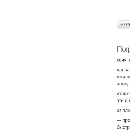
читат
Пог
хочу п
данна
джили
нагру
итак 
эти д
из пл
— про
быстр