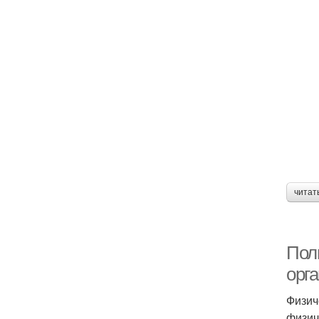
читат
Пол
орг
Физич
физич