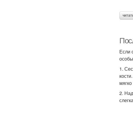
читат
Пос
Если 
особы
1. Се
кости
мягко
2. На
слегк