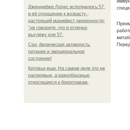
иммун
Дженнифер Лопес исполнилось 57,
специ
и её отношение к возрасту -
настоящий манифест уверенности:
Преим
"не говорите, что я отлично
работ
выгляжу для 57.
метаб
Перед
Сон, физическая активность,
питание и эмоциональное
состояние!
Китовьи вши. На самом деле это не
насекомые, а ракообразные,
относящиеся к бокоплавам.