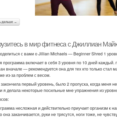
ь дальше →
рузитесь в мир фитнеса с Джиллиан Майкл
оделиться с вами о Jillian Michaels — Beginner Shred 1 уров
я программа включает в себя 3 уровня по 10 дней каждый. 
ан вначале — рекомендуется она для тех кто только стал ма
зке из-за проблем с весом.
я закончила первый уровень, было 2 пропуска, когда меня н
ни я делала некоторые посильные мне упражнения из уровн
юсов:
грамма несложная и действительно приучает организм к наг
о она заканчивается, руки не трясутся, ноги тоже, не чувс