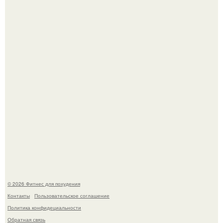
Уральская Барби уехала заграницу, чтобы сделать себе
грудь мечты за 12, 5 тыс.
Сергей соседов показал свою скромную дачу - и удивил
поклонников.
© 2026 Фитнес для похудения
Контакты
Пользовательское соглашение
Политика конфидециальности
Обратная связь