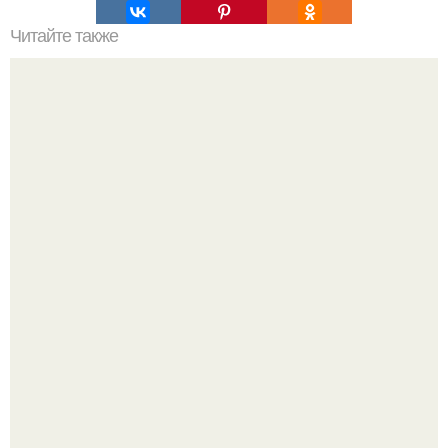
Читайте также
Самые эффективные упражнения для Осиной талии.
Китовьи вши. На самом деле это не насекомые, а
ракообразные, относящиеся к бокоплавам.