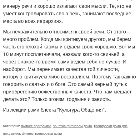
манеру речи и хорошо излагают свои мысли. Те, кто не
умеет контролировать свою речь, занимают последние
места во всех иерархиях.
Мы неуважительно относимся к своей речи. От этого -
много проблем. Когда мы критикуем другого, мы берем
часть его плохой кармы и отдаем свою хорошую. Вот мы
10 минут посплетничали, назвали кого-то свиньей, а
через с какое-то время сами ведем себя не лучше. И
наоборот. Мы перенимает качества той личности,
которую критикуем либо восхваляем. Поэтому так важно
говорить о святых и о боге. Это самый верный путь к
приобретению божественных качеств. Что нам мешает
делать это? Только эгоизм, гордыня и зависть.
Из лекции рэми блекта "Культура Общения".
Категории:
фитнес программа
,
занятия фитнесом дома
,
тренировки дома для
похудения
,
фитнес тренировка дома