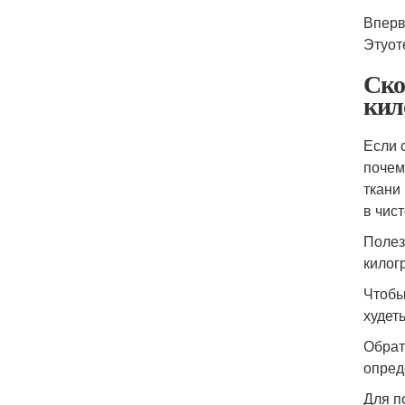
Вперв
Этуот
Ско
кил
Если 
почем
ткани
в чис
Полез
килог
Чтобы
худет
Обрат
опред
Для п