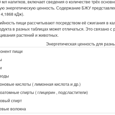
0 мл напитков, включает сведения о количестве трёх основ
ую энергетическую ценность. Содержание БЖУ представлено
 4,1868 кДж).
ийность пищи рассчитывают посредством её сжигания в кал
одукта в разных таблицах может отличаться. Это связано 
ивания растений и животных.
Энергетическая ценность для разн
онент пищи
ы
и
воды
оновые кислоты ( лимонная кислота и др.)
оатомные спирты ( глицерин , подсластители)
овый спирт
вые волокна