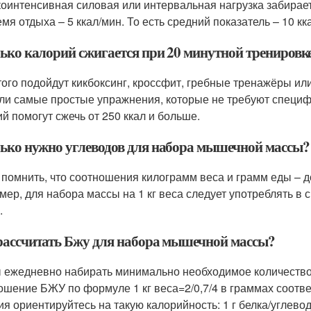
оинтенсивная силовая или интервальная нагрузка забирает 
мя отдыха – 5 ккал/мин. То есть средний показатель – 10 кк
ько калорий сжигается при 20 минутной тренировк
того подойдут кикбоксинг, кроссфит, гребные тренажёры или
ли самые простые упражнения, которые не требуют специф
ий помогут сжечь от 250 ккал и больше.
ько нужно углеводов для набора мышечной массы?
 помнить, что соотношения килограмм веса и грамм еды – д
мер, для набора массы на 1 кг веса следует употреблять в с
.
рассчитать Бжу для набора мышечной массы?
 ежедневно набирать минимально необходимое количество 
ошение БЖУ по формуле 1 кг веса=2/0,7/4 в граммах соотв
ия ориентируйтесь на такую калорийность: 1 г белка/углевод