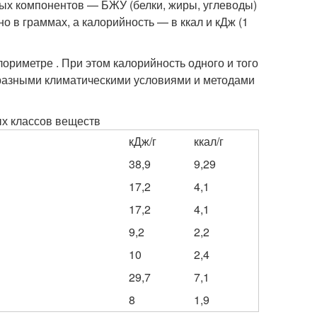
ных компонентов — БЖУ (белки, жиры, углеводы)
 в граммах, а калорийность — в ккал и кДж (1
ориметре . При этом калорийность одного и того
с разными климатическими условиями и методами
ых классов веществ
кДж/г
ккал/г
38,9
9,29
17,2
4,1
17,2
4,1
9,2
2,2
10
2,4
29,7
7,1
8
1,9