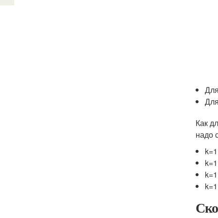
Для
Для
Как д
надо с
k=1
k=1
k=1
k=1
Ско