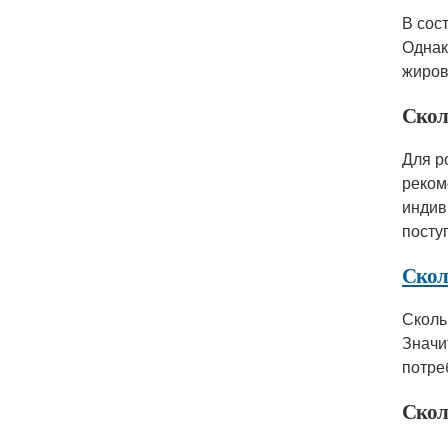
В сос
Однак
жиров
Скол
Для р
реком
индив
посту
Скол
Сколь
Значит
потре
Скол