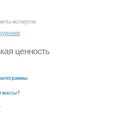
веты экспертов
худения
кая ценность
в килограммы
й массы?
?