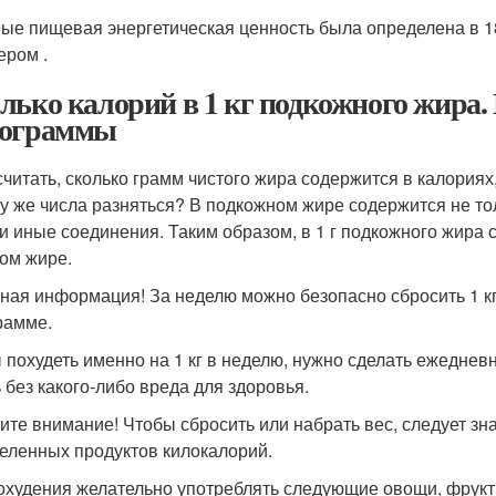
ые пищевая энергетическая ценность была определена в 1
ером .
лько калорий в 1 кг подкожного жира.
ограммы
считать, сколько грамм чистого жира содержится в калориях, 
у же числа разняться? В подкожном жире содержится не тол
 и иные соединения. Таким образом, в 1 г подкожного жира с
том жире.
ная информация! За неделю можно безопасно сбросить 1 кг. 
рамме.
 похудеть именно на 1 кг в неделю, нужно сделать ежедневн
ь без какого-либо вреда для здоровья.
ите внимание! Чтобы сбросить или набрать вес, следует зн
еленных продуктов килокалорий.
охудения желательно употреблять следующие овощи, фрукты