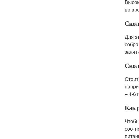
Высок
во вре
Скол
Для э
собра
занят
Скол
Стоит
напри
– 4-6 г
Как 
Чтобы
соотн
питан