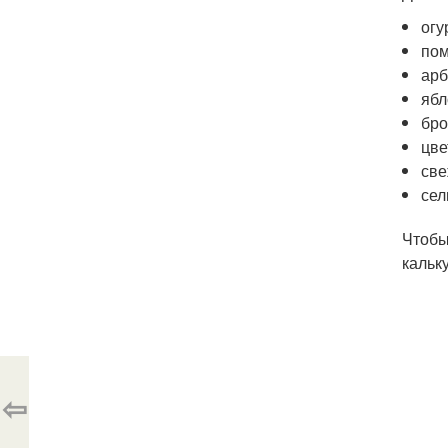
огу
по
арб
ябл
бро
цве
све
сел
Чтобы
кальк
⇦