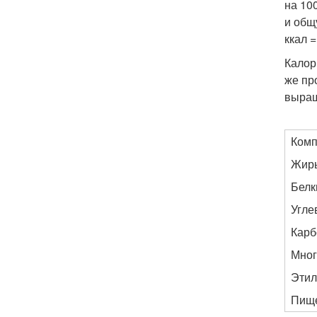
на 10
и общ
ккал =
Калор
же пр
выращ
Комп
Жир
Белк
Угле
Карб
Мног
Этил
Пище