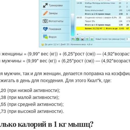
 женщины = (9,99* вес (кг)) + (6,25*рост (см)) — (4,92*возрас
 мужчины = (9,99* вес (кг)) + (6,25*рост (см)) — (4,92*возраст
ля мужчин, так и для женщин, делается поправка на коэффиц
жигать в день для похудения. Для этого Ккал*k, где:
,20 (при низкой активности);
,38 (при малой активности);
,55 (при средней активности);
,73 (при высокой активности).
лько калорий в 1 кг мышц?