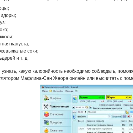
рцы;
мидоры;
уз;
око;
кколи;
тная капуста;
жевыжатые соки;
ьдерей и т. д.
 узнать, какую калорийность необходимо соблюдать, помож
улятором Мафлина-Сан Жеора онлайн или высчитать с пом