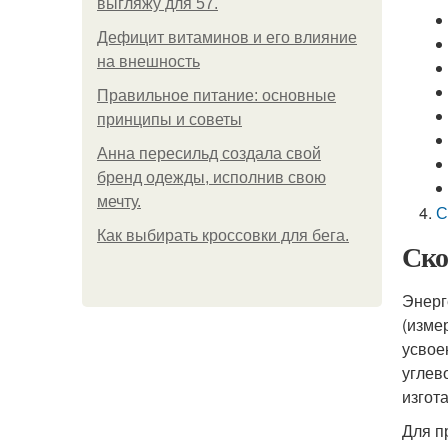
выгляжу для 57.
Дефицит витаминов и его влияние
на внешность
Правильное питание: основные
принципы и советы
Анна пересильд создала свой
бренд одежды, исполнив свою
мечту.
С
Как выбирать кроссовки для бега.
Ско
Энерг
(изме
усвое
углев
изгот
Для п