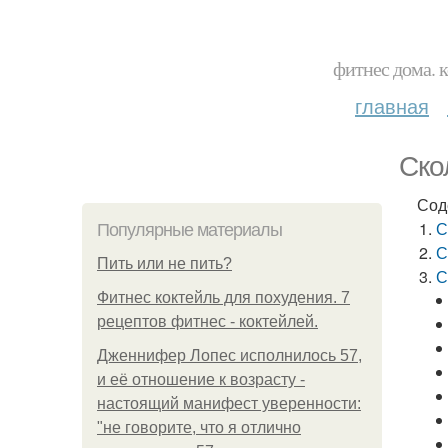
фитнес дома. 
главная
Ско
Сод
С
Популярные материалы
С
Пить или не пить?
С
Фитнес коктейль для похудения. 7
рецептов фитнес - коктейлей.
Дженнифер Лопес исполнилось 57,
и её отношение к возрасту -
настоящий манифест уверенности:
"не говорите, что я отлично