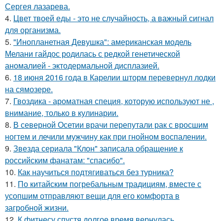
Сергея лазарева.
4.
Цвет твоей еды - это не случайность, а важный сигнал
для организма.
5.
"Инопланетная Девушка": американская модель
Мелани гайдос родилась с редкой генетической
аномалией - эктодермальной дисплазией.
6.
18 июня 2016 года в Карелии шторм перевернул лодки
на сямозере.
7.
Гвоздика - ароматная специя, которую используют не ,
внимание, только в кулинарии.
8.
В северной Осетии врачи перепутали рак с вросшим
ногтем и лечили мужчину как при гнойном воспалении.
9.
Звезда сериала "Клон" записала обращение к
российским фанатам: "спасибо".
10.
Как научиться подтягиваться без турника?
11.
По китайским погребальным традициям, вместе с
усопшим отправляют вещи для его комфорта в
загробной жизни.
12.
К фитнесу спустя долгое время вернулась.