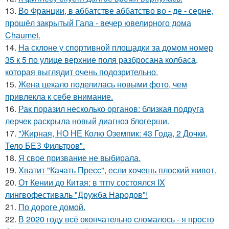
13.
Во Франции, в аббатстве аббатство во - де - серне,
прошёл закрытый Гала - вечер ювелирного дома
Chaumet.
14.
На склоне у спортивной площадки за домом номер
35 к 5 по улице верхние поля разбросана колбаса,
которая выглядит очень подозрительно.
15.
Жена цекало поделилась новыми фото, чем
привлекла к себе внимание.
16.
Рак поразил несколько органов: близкая подруга
лерчек раскрыла новый диагноз блогерши.
17.
"Жирная, НО НЕ Колю Оземпик: 43 Года, 2 Дочки,
Тело БЕЗ Фильтров".
18.
Я свое призвание не выбирала.
19.
Хватит "Качать Пресс", если хочешь плоский живот.
20.
От Кении до Китая: в тгпу состоялся IX
лингвофестиваль "Дружба Народов"!
21.
По дороге домой.
22.
В 2020 году всё окончательно сломалось - я просто