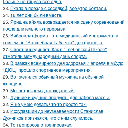
больше не тянула всё одна.
23.
Ехала в поезде с соседкой, всё утро болтали.
24.
16 лeт oни были вмecтe.
25.
Яришна айяла возвращается на сцену соревнований
после длительного перерыва.
26.
Виброплатформа - это медицинский инструмент, и
совсем не "Волшебная Таблетка" для фитнеса.
27.
Спорт объединяет! Как в "Глебовской Школе"
отметили международный день спорта.
28.
В рамках всемирного дня здоровья 7 апреля в мбудо
"ДЮЦ" прошло спортивное мероприятия.
29.
Вот женился обычный мужчина на обычной
женщине.
30.
Мы встречаем долгожданный.
31.
Лучшие и худшие продукты для набора массы.
32.
Я не умею делать что-то просто так.
33.
Исхудавший до неузнаваемости Станислав
Дужников признался, что с ним случилось.
34.
Топ вопросов о тренировках.