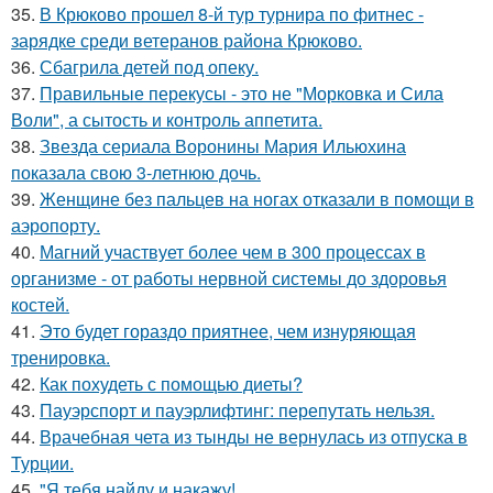
35.
В Крюково прошел 8-й тур турнира по фитнес -
зарядке среди ветеранов района Крюково.
36.
Сбагрила детей под опеку.
37.
Правильные перекусы - это не "Морковка и Сила
Воли", а сытость и контроль аппетита.
38.
Звезда сериала Воронины Мария Ильюхина
показала свою 3-летнюю дочь.
39.
Женщине без пальцев на ногах отказали в помощи в
аэропорту.
40.
Магний участвует более чем в 300 процессах в
организме - от работы нервной системы до здоровья
костей.
41.
Это будет гораздо приятнее, чем изнуряющая
тренировка.
42.
Как похудеть с помощью диеты?
43.
Пауэрспорт и пауэрлифтинг: перепутать нельзя.
44.
Врачебная чета из тынды не вернулась из отпуска в
Турции.
45.
"Я тебя найду и накажу!