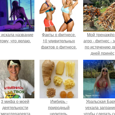
 искала название
Факты о фитнесе.
Мой тренажёр
тому, что делаю.
10 удивительных
агро - фитнес - 
фактов о фитнесе.
по истечению д
дней принёс
ощутимый
результат.
3 мифа о моей
Имбирь -
Уральская Бар
деятельности
природный
уехала заграни
смехотерапевта.
целитель.
чтобы сделать с