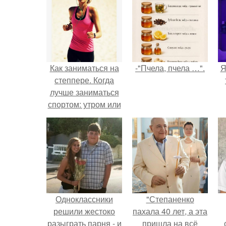
Как заниматься на
-"Пчела, пчела …".
Я
степпере. Когда
лучше заниматься
спортом: утром или
вечером
Одноклассники
"Степаненко
решили жестоко
пахала 40 лет, а эта
разыграть парня - и
пришла на всё