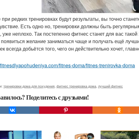
е при редких тренировках будут результаты, вы точно стане
увствие. Есть одно но, тренировки должны быть регулярным
, уже неплохо. Так постепенно фитнес станет для вас такой 
 появиться желание заниматься чаще и получать ещё лучши
ек всегда добьётся того, чего он действительно хочет, главн
//fitnesdlyapohudeniya.com/fitnes-doma/fitnes-trenirovka-doma
и:
тренировки дома для похудения
,
фитнес тренировка дома
,
лучший фитнес
авилось? Поделитесь с друзьями!