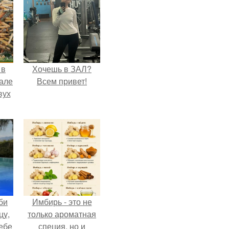
 в
Хочешь в ЗАЛ?
зале
Всем привет!
вух
би
Имбирь - это не
цу,
только ароматная
ебе
специя, но и