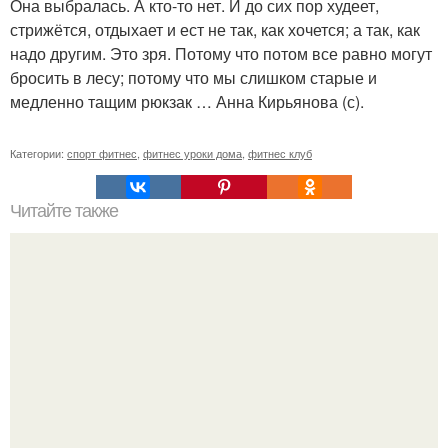
Она выбралась. А кто-то нет. И до сих пор худеет,
стрижётся, отдыхает и ест не так, как хочется; а так, как
надо другим. Это зря. Потому что потом все равно могут
бросить в лесу; потому что мы слишком старые и
медленно тащим рюкзак … Анна Кирьянова (с).
Категории:
спорт фитнес
,
фитнес уроки дома
,
фитнес клуб
Читайте также
Упражнения для подтяжки лица. 8 действенных
упражнений для подтяжки овала лица.