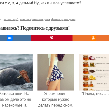
и с 2, 3, 4 детьми! Ну, как вы все успеваете?
и:
фитнес клуб
,
занятия фитнесом дома
,
фитнес уроки дома
авилось? Поделитесь с друзьями!
Китовьи вши. На
Упражнения,
-"Пчела, пчела 
амом деле это не
которые нужно
насекомые, а
делать перед сном.