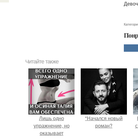
Девочк
Категори
Понр
Читайте также
Лишь одно
"Начался новый
упражнение, но
роман?
с
оказывает