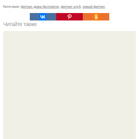
Категории:
фитнес дома бесплатно
,
фитнес клуб
,
новый фитнес
Читайте также
Твой рост о тебе много нового расскажет!