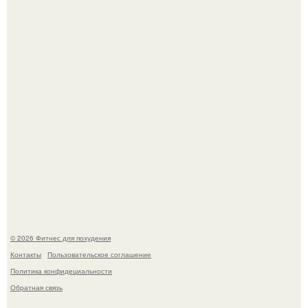
Имбирь - это не только ароматная специя, но и отличный
ингредиент для полезных напитков и блюд.
Тут даже мы не знаем, как комментировать.
© 2026 Фитнес для похудения
Контакты
Пользовательское соглашение
Политика конфидециальности
Обратная связь