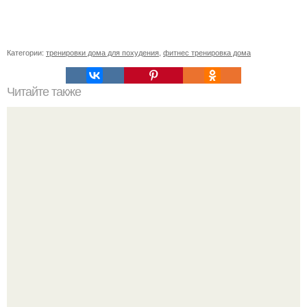
Категории:
тренировки дома для похудения
,
фитнес тренировка дома
Читайте также
Goodlady_упражнения. Как правильно приседать: