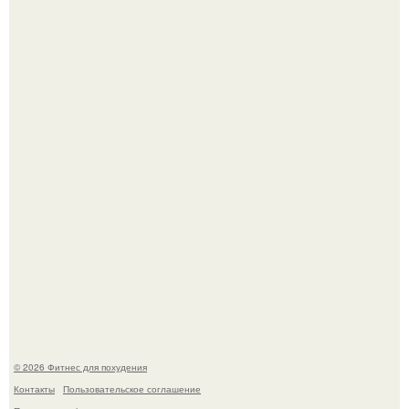
Как накачать ягодицы и не угробить суставы.
Уральская Барби уехала заграницу, чтобы сделать себе
грудь мечты за 12, 5 тыс.
© 2026 Фитнес для похудения
Контакты
Пользовательское соглашение