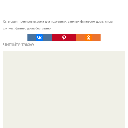
Категории:
тренировки дома для похудения
,
занятия фитнесом дома
,
спорт
фитнес
,
фитнес дома бесплатно
Читайте также
В зоне подмышек обычно скапливаются самые
"Упрямые" запасы, так что тренироваться все равно
придется.