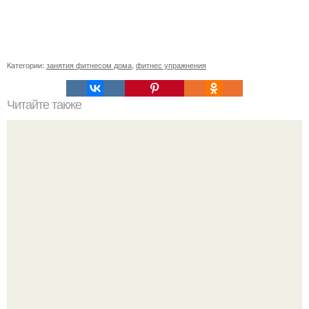
Категории:
занятия фитнесом дома
,
фитнес упражнения
Читайте также
Спорт. Все знают, что в фитнес клуб я хожу всю свою
сознательную жизнь.