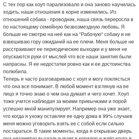
С тех пор как хоуп парализовало и она заново научилась
ходить, наши отношения в корне изменились. Из
отношений собака - проводник, наша связь переросла в
по настоящему семейную безвозмездную любовь. Я
больше не смотрю на неё как на "Рабочую" собаку и не
взвешиваю гору ожиданий на ее плечи. Меня больше не
расстраивают ее периодические выходки и у меня не
опускаются руки от мыслей что все наши занятия были
напрасны. Я ее недостатки ровно как и ее достоинства
полюбила.
Теперь я часто разговариваю с хоуп и могу поклясться
что она все понимает. В любой момент взглянув на ее
лицо я точно знаю о чем она думает и чего хочет. Хоуп
тоже учится наблюдая за моими привычками и порой
успешно мной манипулирует. Например она уже знает,
что когда я ухожу оставляя ее одну дома в 99% случаев
меня можно уговорить взять ее с собой если сильно
постараться. В такие моменты, когда я открываю дверь
она незаметно выскальзывает в коридор и ждёт когда я