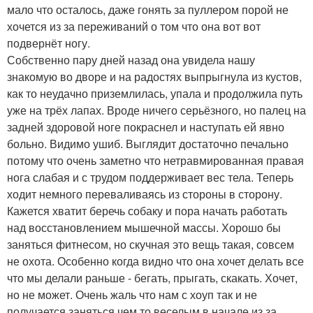
мало что осталось, даже гонять за пуллером порой не
хочется из за переживаний о том что она вот вот
подвернёт ногу.
Собственно пару дней назад она увидела нашу
знакомую во дворе и на радостях выпрыгнула из кустов,
как то неудачно приземлилась, упала и продолжила путь
уже на трёх лапах. Вроде ничего серьёзного, но палец на
задней здоровой ноге покраснел и наступать ей явно
больно. Видимо ушиб. Выглядит достаточно печально
потому что очень заметно что нетравмированная правая
нога слабая и с трудом поддерживает вес тела. Теперь
ходит немного переваливаясь из стороны в сторону.
Кажется хватит беречь собаку и пора начать работать
над восстановлением мышечной массы. Хорошо бы
заняться фитнесом, но скучная это вещь такая, совсем
не охота. Особенно когда видно что она хочет делать все
что мы делали раньше - бегать, прыгать, скакать. Хочет,
но не может. Очень жаль что нам с хоуп так и не
получается заняться чем то веселым в начале из за