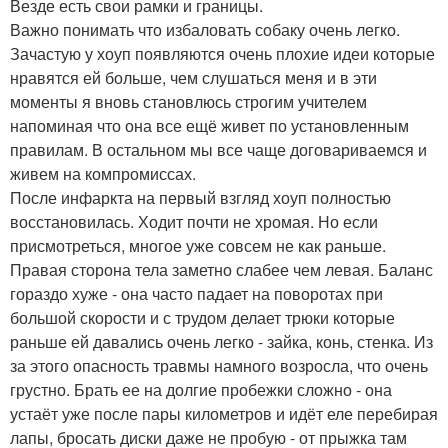
Везде есть свои рамки и границы.
Важно понимать что избаловать собаку очень легко.
Зачастую у хоуп появляются очень плохие идеи которые
нравятся ей больше, чем слушаться меня и в эти
моменты я вновь становлюсь строгим учителем
напоминая что она все ещё живет по установленным
правилам. В остальном мы все чаще договариваемся и
живем на компромиссах.
После инфаркта на первый взгляд хоуп полностью
восстановилась. Ходит почти не хромая. Но если
присмотреться, многое уже совсем не как раньше.
Правая сторона тела заметно слабее чем левая. Баланс
гораздо хуже - она часто падает на поворотах при
большой скорости и с трудом делает трюки которые
раньше ей давались очень легко - зайка, конь, стенка. Из
за этого опасность травмы намного возросла, что очень
грустно. Брать ее на долгие пробежки сложно - она
устаёт уже после пары километров и идёт еле перебирая
лапы, бросать диски даже не пробую - от прыжка там