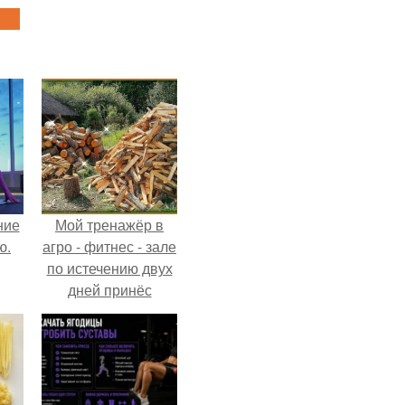
ние
Мой тренажёр в
ю.
агро - фитнес - зале
по истечению двух
дней принёс
ощутимый
результат.