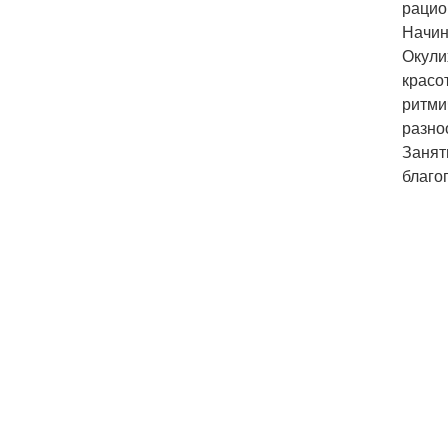
рацио
Начин
Окули
красо
ритми
разно
Занят
благо