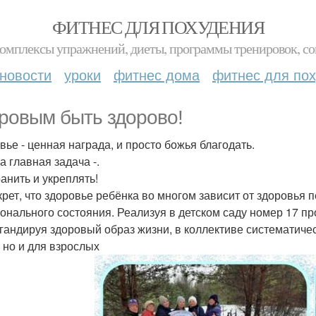
ФИТНЕС ДЛЯ ПОХУДЕНИЯ
комплексы упражнений, диеты, программы тренировок, со
новости
уроки
фитнес дома
фитнес для по
ровым быть здорово!
вье - ценная награда, и просто божья благодать.
а главная задача -.
ранить и укреплять!
крет, что здоровье ребёнка во многом зависит от здоровья п
онального состояния. Реализуя в детском саду номер 17 
гандируя здоровый образ жизни, в коллективе систематиче
, но и для взрослых