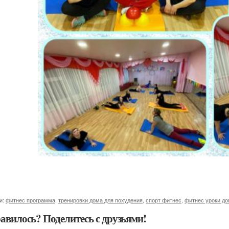
и:
фитнес программа
,
тренировки дома для похудения
,
спорт фитнес
,
фитнес уроки д
авилось? Поделитесь с друзьями!