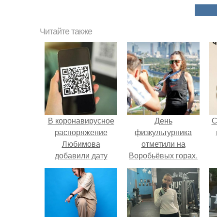
Читайте также
В коронавирусное
День
С
распоряжение
физкультурника
Любимова
отметили на
добавили дату
Воробьёвых горах.
окончания
действия QR -
кодов.