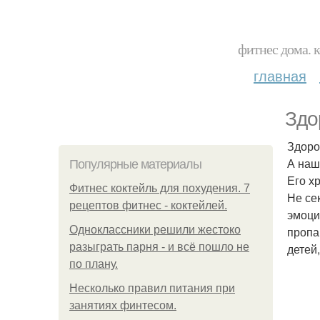
фитнес дома. 
главная
Здо
Здоро
А наш
Популярные материалы
Его х
Фитнес коктейль для похудения. 7
Не се
рецептов фитнес - коктейлей.
эмоци
Одноклассники решили жестоко
пропа
разыграть парня - и всё пошло не
детей
по плану.
Несколько правил питания при
занятиях финтесом.