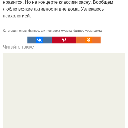
нравится. Но на концерте классики засну. Вообщем
люблю всякие активности вне дома. Увлекаюсь
психологией.
Категории:
спорт фитнес
,
фитнес дома музыка
,
фитнес уроки дома
Читайте также
Анатомические поезда. Восемь удивительных фактов о
фасции из книги Томаса майерса "Анатомические
Поезда".