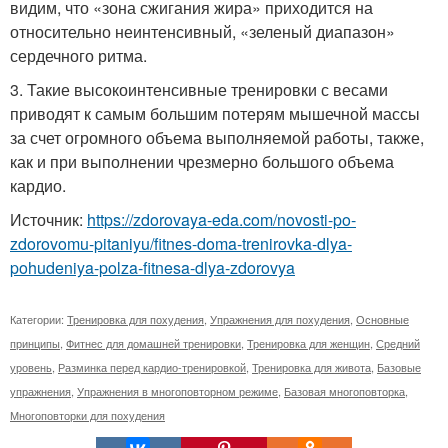
видим, что «зона сжигания жира» приходится на
относительно неинтенсивный, «зеленый диапазон»
сердечного ритма.
3. Такие высокоинтенсивные тренировки с весами
приводят к самым большим потерям мышечной массы
за счет огромного объема выполняемой работы, также,
как и при выполнении чрезмерно большого объема
кардио.
Источник:
https://zdorovaya-eda.com/novosti-po-
zdorovomu-pitaniyu/fitnes-doma-trenirovka-dlya-
pohudeniya-polza-fitnesa-dlya-zdorovya
Категории:
Тренировка для похудения
,
Упражнения для похудения
,
Основные
принципы
,
Фитнес для домашней тренировки
,
Тренировка для женщин
,
Средний
уровень
,
Разминка перед кардио-тренировкой
,
Тренировка для живота
,
Базовые
упражнения
,
Упражнения в многоповторном режиме
,
Базовая многоповторка
,
Многоповторки для похудения