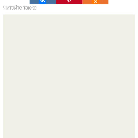
Читайте также
Влияние чипсов на здоровье человека. 6 болезней,
которые вызывают чипсы
Слышали, что есть перед сном - это зло?