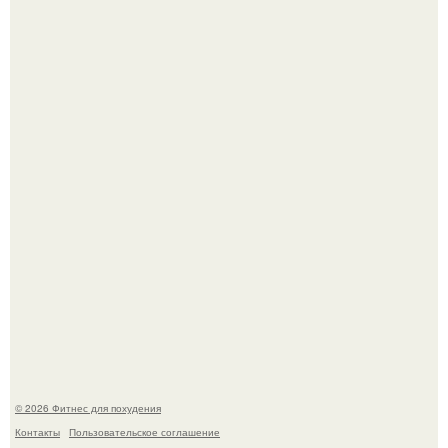
Мой тренажёр в агро - фитнес - зале по истечению двух
дней принёс ощутимый результат.
Одноклассники решили жестоко разыграть парня - и всё
пошло не по плану.
© 2026 Фитнес для похудения
Контакты
Пользовательское соглашение