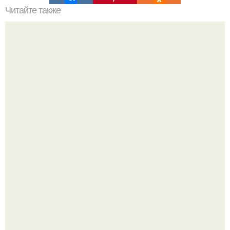
Читайте также
Яблоко калорийность 1 штука. Польза и калорийность
яблок
Почему вес стоит, даже если ты всё делаешь
правильно?