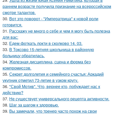
29.
Ушла из жизни юная Ксения Никитина, которая в
раннем возрасте получила признание на всероссийском
смотре талантов.
30.
Вот это поворот - "Императрица" к новой роли
готовится.
31.
Расскажу не много о себе и чем я могу быть полезна
для вас:
32.
Едем фоткать локти в сколково 14. 03.
33.
В Токсово 15-летняя школьница в районную
больницу обратилась.
34.
Железная дисциплина, сцена и форма без
компромиссов.
35.
Секрет долголетия и семейного счастья: Аркадий
укупник отметил 73-летие в узком кругу.
36.
"Свой Мотив". Что, вернее кто, побуждает нас к
действию?
37.
Не существует универсального рецепта активности.
38.
Шаг за шагом к здоровью.
39.
Вы замечали, что тренер часто похож на свои