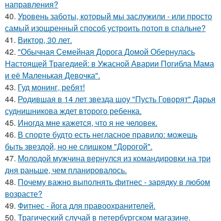
направления?
40.
Уровень заботы, который мы заслужили - или просто
самый изощренный способ устроить потоп в спальне?
41.
Виктор, 30 лет.
42.
"Обычная Семейная Дорога Домой Обернулась
Настоящей Трагедией: в Ужасной Аварии Погибла Мама
и её Маленькая Девочка".
43.
Гуд монинг, ребят!
44.
Родившая в 14 лет звезда шоу "Пусть Говорят" Дарья
суднишникова ждет второго ребенка.
45.
Иногда мне кажется, что я не человек.
46.
В спорте будто есть негласное правило: можешь
быть звездой, но не слишком "Дорогой".
47.
Молодой мужчина вернулся из командировки на три
дня раньше, чем планировалось.
48.
Почему важно выполнять фитнес - зарядку в любом
возрасте?
49.
Фитнес - йога для правоохранителей.
50.
Трагический случай в петербургском магазине.