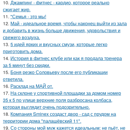
10.
Джампинг - фитнес - кардио, которое реально
сжигает жир.
11.
"Семья - это мы!
12.
Май - идеальное время, чтобы наконец выйти из зала
и добавить в жизнь больше движения, удовольствия и
свежего воздуха.
13.
5 идей ярких и вкусных смузи, которые легко
приготовить дома.
14.
История в фитнес клубе или как я продала тренера
за 5 минут без скидки.
15.
Боня резко Соловьеву после его публикации
ответила.
16.
Расклад на МАЙ от.
17.
На склоне у спортивной площадки за домом номер
35 к 5 по улице верхние поля разбросана колбаса,
которая выглядит очень подозрительно.
18.
Компания Sminex создаст двор - сад с прудом на
территории дома "палашёвский 11".
19.
Со стороны мой муж кажется идеальным: не пьёт, не