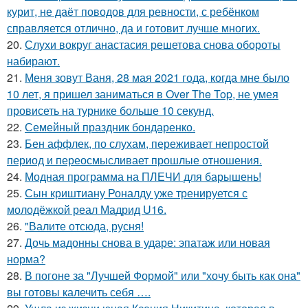
курит, не даёт поводов для ревности, с ребёнком
справляется отлично, да и готовит лучше многих.
20.
Слухи вокруг анастасия решетова снова обороты
набирают.
21.
Меня зовут Ваня, 28 мая 2021 года, когда мне было
10 лет, я пришел заниматься в Over The Top, не умея
провисеть на турнике больше 10 секунд.
22.
Семейный праздник бондаренко.
23.
Бен аффлек, по слухам, переживает непростой
период и переосмысливает прошлые отношения.
24.
Модная программа на ПЛЕЧИ для барышень!
25.
Сын криштиану Роналду уже тренируется с
молодёжкой реал Мадрид U16.
26.
"Валите отсюда, русня!
27.
Дочь мадонны снова в ударе: эпатаж или новая
норма?
28.
В погоне за "Лучшей Формой" или "хочу быть как она"
вы готовы калечить себя ….