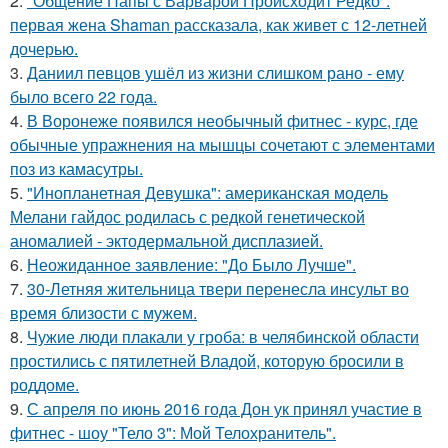
2.
"Общение Папы с Варварой Происходит Редко":
первая жена Shaman рассказала, как живет с 12-летней
дочерью.
3.
Даниил певцов ушёл из жизни слишком рано - ему
было всего 22 года.
4.
В Воронеже появился необычный фитнес - курс, где
обычные упражнения на мышцы сочетают с элементами
поз из камасутры.
5.
"Инопланетная Девушка": американская модель
Мелани гайдос родилась с редкой генетической
аномалией - эктодермальной дисплазией.
6.
Неожиданное заявление: "До Было Лучше".
7.
30-Летняя жительница твери перенесла инсульт во
время близости с мужем.
8.
Чужие люди плакали у гроба: в челябинской области
простились с пятилетней Владой, которую бросили в
роддоме.
9.
С апреля по июнь 2016 года Дон ук принял участие в
фитнес - шоу "Тело 3": Мой Телохранитель".