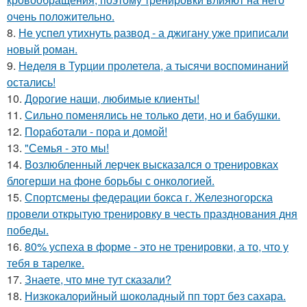
очень положительно.
8.
Не успел утихнуть развод - а джигану уже приписали
новый роман.
9.
Неделя в Турции пролетела, а тысячи воспоминаний
остались!
10.
Дорогие наши, любимые клиенты!
11.
Сильно поменялись не только дети, но и бабушки.
12.
Поработали - пора и домой!
13.
"Семья - это мы!
14.
Возлюбленный лерчек высказался о тренировках
блогерши на фоне борьбы с онкологией.
15.
Спортсмены федерации бокса г. Железногорска
провели открытую тренировку в честь празднования дня
победы.
16.
80% успеха в форме - это не тренировки, а то, что у
тебя в тарелке.
17.
Знаете, что мне тут сказали?
18.
Низкокалорийный шоколадный пп торт без сахара.