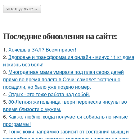
читать дальше →
Последние обновления на сайте:
1.
Хочешь в ЗАЛ? Всем привет!
2.
Здоровье и трансформация онлайн - минус 11 кг дома
и жизнь без боли!
3.
Многодетная мама умирала под плач своих детей
прямо во время полета в Сочи: самолет экстренно
посадили, но было уже поздно номер.
4.
Отдых - это тоже работа над собой.
5.
30-Летняя жительница твери перенесла инсульт во
время близости с мужем.
6.
Как же люблю, когда получается собирать логичные
программы!
7.
Тонус кожи напрямую зависит от состояния мышц и
кровообращения, поэтому тренировки влияют на него