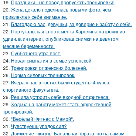
19.
Праздники - не повод пропускать тренировки!
20.
Жена цекало поделилась новыми фото, чем
привлекла к себе внимание.
21.
Благодарю вас, девушки, за доверие и заботу о себе.
22.
Португальская спортсменка Каролина патрочинио
удивила интернет, опубликовав снимки на девятом
месяце беременности.
23.
Субботнего утра пост.
24.
Новая симпатия в семье успенской.
25.
Тренировки от женских болезней.
26.
Норма силовых тренировок.
27.
Вчера у нас в гостях были студенты 4 курса
спортивного факультета.
28.
Решила устроить себе входной от фитнеса.
29.
Ходьба на работу может стать эффективной
тренировкой.
30.
"Весёлый Фитнес с Мамой".
31.
Чувствуешь упадок сил?
32.
Движение - жизнь! Банальная фраза, но на самом