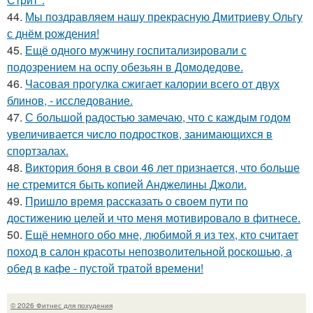
44.
Мы поздравляем нашу прекрасную Дмитриеву Ольгу
с днём рождения!
45.
Ещё одного мужчину госпитализировали с
подозрением на оспу обезьян в Домодедове.
46.
Часовая прогулка сжигает калории всего от двух
блинов, - исследование.
47.
С большой радостью замечаю, что с каждым годом
увеличивается число подростков, занимающихся в
спортзалах.
48.
Виктория боня в свои 46 лет признается, что больше
не стремится быть копией Анджелины Джоли.
49.
Пришло время рассказать о своем пути по
достижению целей и что меня мотивировало в фитнесе.
50.
Ещё немного обо мне, любимой я из тех, кто считает
поход в салон красоты непозволительной роскошью, а
обед в кафе - пустой тратой времени!
© 2026 Фитнес для похудения