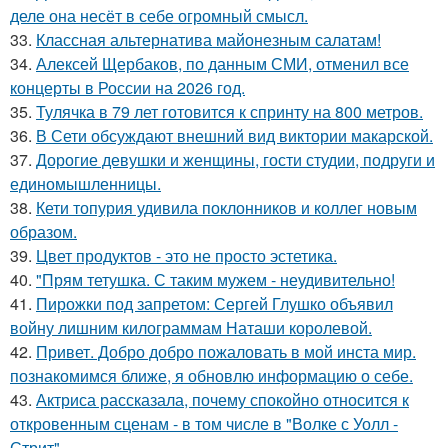
деле она несёт в себе огромный смысл.
33.
Классная альтернатива майонезным салатам!
34.
Алексей Щербаков, по данным СМИ, отменил все
концерты в России на 2026 год.
35.
Тулячка в 79 лет готовится к спринту на 800 метров.
36.
В Сети обсуждают внешний вид виктории макарской.
37.
Дорогие девушки и женщины, гости студии, подруги и
единомышленницы.
38.
Кети топурия удивила поклонников и коллег новым
образом.
39.
Цвет продуктов - это не просто эстетика.
40.
"Прям тетушка. С таким мужем - неудивительно!
41.
Пирожки под запретом: Сергей Глушко объявил
войну лишним килограммам Наташи королевой.
42.
Привет. Добро добро пожаловать в мой инста мир.
познакомимся ближе, я обновлю информацию о себе.
43.
Актриса рассказала, почему спокойно относится к
откровенным сценам - в том числе в "Волке с Уолл -
Стрит".