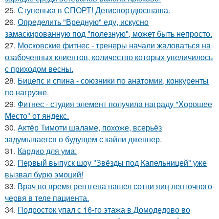
25.
Ступенька в СПОРТ! Детиспортдюсшаша.
26.
Определить "Вредную" еду, искусно
замаскированную под "полезную", может быть непросто.
27.
Московские фитнес - тренеры начали жаловаться на
озабоченных клиентов, количество которых увеличилось
с приходом весны.
28.
Бицепс и спина - союзники по анатомии, конкуренты
по нагрузке.
29.
Фитнес - студия элемент получила награду "Хорошее
Место" от яндекс.
30.
Актёр Тимоти шаламе, похоже, всерьёз
задумывается о будущем с кайли дженнер.
31.
Кардио для ума.
32.
Первый выпуск шоу "Звёзды под Капельницей" уже
вызвал бурю эмоций!
33.
Врач во время рентгена нашел сотни яиц ленточного
червя в теле пациента.
34.
Подросток упал с 16-го этажа в Домодедово во