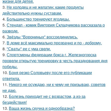
жизни для детей.
3.
Не холодец и не желатин: какие продукты
действительно нужны суставам.
4.
Большинство тренируют ягодицы.
5.
Стендап - комик Виктория Складчикова рассказала о
разводе.
6.
Звёзды "Ворониных" воссоединились.
7.
В доме всё максимально прозрачно и по - доброму.
8.
"Сваты" ее с ума свели.
9.
Спортсмены федерации бокса г. Железногорска
провели открытую тренировку в честь празднования дня
победы.
10.
Боня резко Соловьеву после его публикации
ответила.
11.
Никого не осуждаю, ни к чему не призываю, советов
не даю.
12.
Болезнь приходит не с возрастом, а из-за
бездействия!
13.
Ваша жизнь скучна и однообразна?