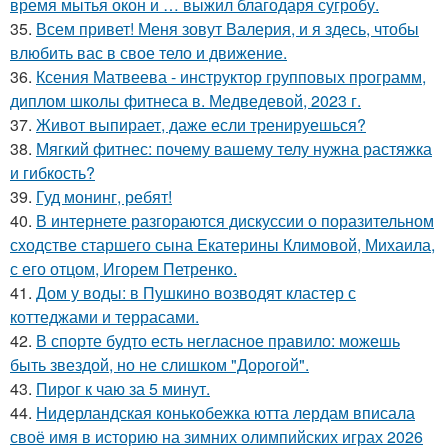
время мытья окон и … выжил благодаря сугробу.
35.
Всем привет! Меня зовут Валерия, и я здесь, чтобы
влюбить вас в свое тело и движение.
36.
Ксения Матвеева - инструктор групповых программ,
диплом школы фитнеса в. Медведевой, 2023 г.
37.
Живот выпирает, даже если тренируешься?
38.
Мягкий фитнес: почему вашему телу нужна растяжка
и гибкость?
39.
Гуд монинг, ребят!
40.
В интернете разгораются дискуссии о поразительном
сходстве старшего сына Екатерины Климовой, Михаила,
с его отцом, Игорем Петренко.
41.
Дом у воды: в Пушкино возводят кластер с
коттеджами и террасами.
42.
В спорте будто есть негласное правило: можешь
быть звездой, но не слишком "Дорогой".
43.
Пирог к чаю за 5 минут.
44.
Нидерландская конькобежка ютта лердам вписала
своё имя в историю на зимних олимпийских играх 2026