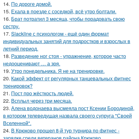
14.
По дороге домой.
15.
Ехала в поезде с соседкой, всё утро болтали.
16.
Брат потратил 3 месяца, чтобы порадовать свою
сестру.
17.
Slackline с психологом - ещё один формат
индивидуальных занятий для подростков и взрослых в
летний период.
18.
Разведение ног стоя - упражнение, которое часто
недооценивают … а зря.
19.
Утро понедельника. Я не на тренировке.
20.
Какой эффект от регулярных танцевальных фитнес
тренировок?
21.
Пост про жёсткость людей.
22.
Всплыл через три месяца.
23.
Алена водонаева высмеяла пост Ксении Бородиной,
в котором телеведущая назвала своего супруга "Своей
Вселенной".
24.
В Крюково прошел 8-й тур турнира по фитнес -
зарядке среди ветеранов района Крюково.