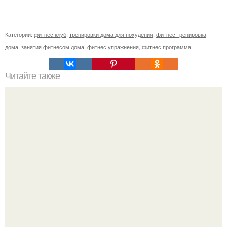
Категории:
фитнес клуб
,
тренировки дома для похудения
,
фитнес тренировка
дома
,
занятия фитнесом дома
,
фитнес упражнения
,
фитнес программа
Читайте также
Фитнес-эксперт на своем опыте выяснил: как достичь
идеальной формы без вреда для здоровья