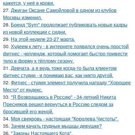
кажется, у неё в крови.
27.
Джиган Оксане Самойловой в одном из клубов
Москвы изменил.
28.
Бренд "Syrn" продолжает публиковать новые кадры
из новой коллекции с сидни.
29.
На этой неделе 23-27 марта.
30.
Худеем к лету - в интернете появился очень простой
фитнес - челлендж, который помогает быстро привести
тело в форму к тёплому сезону.
31.
Девчата, а я ведь тоже когда-то была клиентом
фитнес студии - и понимаю вас, как никто другой.
32.
Фитнес - студия элемент получила награду "Хорошее
Место" от яндекс.
33.
"Я Возвращаюсь в Россию" - 34-летний Никита
Пресняков решил вернуться в Россию следом за
бросившей его женой.
34.
Моя свекровь - настоящая "Королева Чистоты".
35.
Зачем качать грудные мышцы девушке?
36.
"Законы Настоящего Кота".