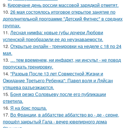
9.
Кировчане день россии массовой зарядкой отметят.
10.
26 мая состоялось итоговое открытое занятие по
дополнительной программе "Детский Фитнес" в средних
группах.
11.
Лесная нимфа: новые губы дочери Любови
успенской преобразили ее до неузнаваемости.
12.
Открытые онлайн - тренировки на неделе с 18 по 24
мая.
13.
… тем временем, ни инфаркт, ни инсульт - не повод
пропускать тренировку.
14.
"Разрыв После 13 лет Совместной Жизни и
Ожидание Третьего Ребенка": Павел воля и Ляйсан
утяшева разъезжаются.
15.
Боня резко Соловьеву после его публикации
ответила.
16.
Я на бокс пошла.
17.
Во Франции, в аббатстве аббатство во - де - серне,
прошёл закрытый Гала - вечер ювелирного дома