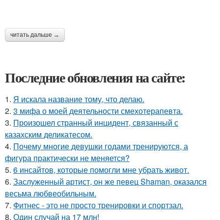
читать дальше →
Последние обновления на сайте:
1.
Я искала название тому, что делаю.
2.
3 мифа о моей деятельности смехотерапевта.
3.
Произошел странный инцидент, связанный с
казахским деликатесом.
4.
Почему многие девушки годами тренируются, а
фигура практически не меняется?
5.
6 инсайтов, которые помогли мне убрать живот.
6.
Заслуженный артист, он же певец Shaman, оказался
весьма любвеобильным.
7.
Фитнес - это не просто тренировки и спортзал.
8.
Один случай на 17 млн!