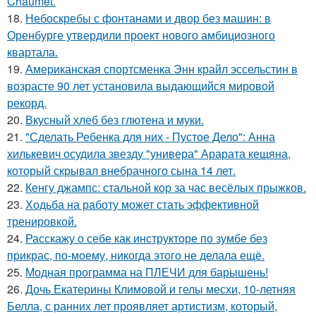
Chaumet.
18.
Небоскребы с фонтанами и двор без машин: в
Оренбурге утвердили проект нового амбициозного
квартала.
19.
Американская спортсменка Энн крайл эссельстин в
возрасте 90 лет установила выдающийся мировой
рекорд.
20.
Вкусный хлеб без глютена и муки.
21.
"Сделать Ребенка для них - Пустое Дело": Анна
хилькевич осудила звезду "универа" Арарата кещяна,
который скрывал внебрачного сына 14 лет.
22.
Кенгу джампс: стальной кор за час весёлых прыжков.
23.
Ходьба на работу может стать эффективной
тренировкой.
24.
Расскажу о себе как инструкторе по зумбе без
прикрас, по-моему, никогда этого не делала ещё.
25.
Модная программа на ПЛЕЧИ для барышень!
26.
Дочь Екатерины Климовой и гелы месхи, 10-летняя
Белла, с ранних лет проявляет артистизм, который,