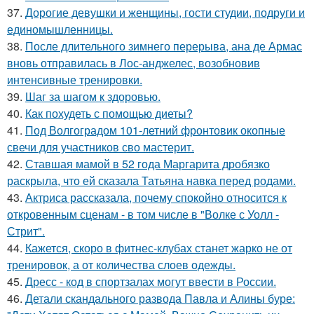
37.
Дорогие девушки и женщины, гости студии, подруги и
единомышленницы.
38.
После длительного зимнего перерыва, ана де Армас
вновь отправилась в Лос-анджелес, возобновив
интенсивные тренировки.
39.
Шаг за шагом к здоровью.
40.
Как похудеть с помощью диеты?
41.
Под Волгоградом 101-летний фронтовик окопные
свечи для участников сво мастерит.
42.
Ставшая мамой в 52 года Маргарита дробязко
раскрыла, что ей сказала Татьяна навка перед родами.
43.
Актриса рассказала, почему спокойно относится к
откровенным сценам - в том числе в "Волке с Уолл -
Стрит".
44.
Кажется, скоро в фитнес-клубах станет жарко не от
тренировок, а от количества слоев одежды.
45.
Дресс - код в спортзалах могут ввести в России.
46.
Детали скандального развода Павла и Алины буре: