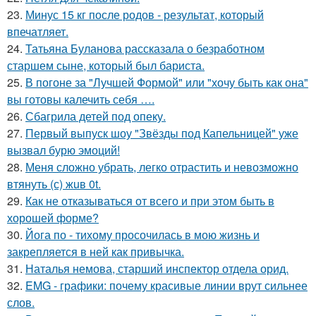
23.
Минус 15 кг после родов - результат, который
впечатляет.
24.
Татьяна Буланова рассказала о безработном
старшем сыне, который был бариста.
25.
В погоне за "Лучшей Формой" или "хочу быть как она"
вы готовы калечить себя ….
26.
Сбагрила детей под опеку.
27.
Первый выпуск шоу "Звёзды под Капельницей" уже
вызвал бурю эмоций!
28.
Меня сложно убрать, легко отрастить и невозможно
втянуть (с) жuв 0t.
29.
Как не отказываться от всего и при этом быть в
хорошей форме?
30.
Йога по - тихому просочилась в мою жизнь и
закрепляется в ней как привычка.
31.
Наталья немова, старший инспектор отдела орид.
32.
EMG - графики: почему красивые линии врут сильнее
слов.