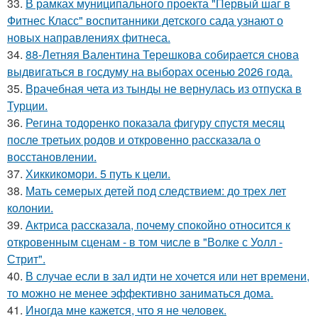
33.
В рамках муниципального проекта "Первый шаг в
Фитнес Класс" воспитанники детского сада узнают о
новых направлениях фитнеса.
34.
88-Летняя Валентина Терешкова собирается снова
выдвигаться в госдуму на выборах осенью 2026 года.
35.
Врачебная чета из тынды не вернулась из отпуска в
Турции.
36.
Регина тодоренко показала фигуру спустя месяц
после третьих родов и откровенно рассказала о
восстановлении.
37.
Хиккикомори. 5 путь к цели.
38.
Мать семерых детей под следствием: до трех лет
колонии.
39.
Актриса рассказала, почему спокойно относится к
откровенным сценам - в том числе в "Волке с Уолл -
Стрит".
40.
В случае если в зал идти не хочется или нет времени,
то можно не менее эффективно заниматься дома.
41.
Иногда мне кажется, что я не человек.