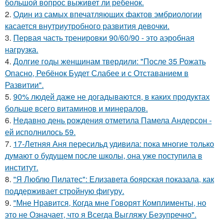
большой вопрос выживет ли ребенок.
2.
Один из самых впечатляющих фактов эмбриологии
касается внутриутробного развития девочки.
3.
Первая часть тренировки 90/60/90 - это аэробная
нагрузка.
4.
Долгие годы женщинам твердили: "После 35 Рожать
Опасно, Ребёнок Будет Слабее и с Отставанием в
Развитии".
5.
90% людей даже не догадываются, в каких продуктах
больше всего витаминов и минералов.
6.
Недавно день рождения отметила Памела Андерсон -
ей исполнилось 59.
7.
17-Летняя Аня пересильд удивила: пока многие только
думают о будущем после школы, она уже поступила в
институт.
8.
"Я Люблю Пилатес": Елизавета боярская показала, как
поддерживает стройную фигуру.
9.
"Мне Нравится, Когда мне Говорят Комплименты, но
это не Означает, что я Всегда Выгляжу Безупречно".