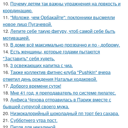
10.
Почему детям так важны упражнения на ловкость и
координацию.
11.
"Моложе, чем Орбакайте": поклонники высмеяли
новое лицо Пугачевой.
12.
Лепите себе такую фигуру, чтоб самой себе быть
мотивацией.
13.
В доме всё максимально прозрачно и по - доброму.
14.
Есть женщины, которые годами пытаются
"Заставить" себя худеть.
15.
3 освежающих напитка с чиа.
16.
Также коллектив фитнес-клуба "Pushkin" вчера
отметил день рождения Натальи ходаковой.
17.
Доброго времени суток!
18.
Мне 41 год, я преподаватель по системе пилатес.
19.
Анфиса Чехова отправилась в Париж вместе с
бывшей супругой своего мужа.
20.
Низкокалорийный шоколадный пп торт без сахара.
21.
Субботнего утра пост.
22.
Петля для чекалиной.