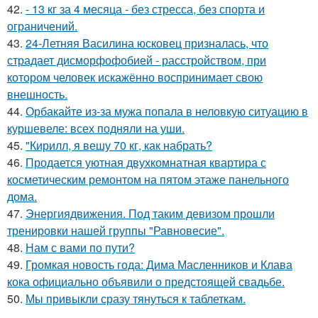
42.
- 13 кг за 4 месяца - без стресса, без спорта и
ограничений.
43.
24-Летняя Василина юсковец призналась, что
страдает дисморфофобией - расстройством, при
котором человек искажённо воспринимает свою
внешность.
44.
Орбакайте из-за мужа попала в неловкую ситуацию в
куршевеле: всех подняли на уши.
45.
"Кирилл, я вешу 70 кг, как набрать?
46.
Продается уютная двухкомнатная квартира с
косметическим ремонтом на пятом этаже панельного
дома.
47.
Энергиядвижения. Под таким девизом прошли
тренировки нашей группы "Равновесие".
48.
Нам с вами по пути?
49.
Громкая новость года: Дима Масленников и Клава
кока официально объявили о предстоящей свадьбе.
50.
Мы привыкли сразу тянуться к таблеткам.