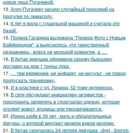
новое лицо Пугачевой.
13.
Аллу Пугачёву заснял случайный прохожий на
прогулке по лимасолу.
14.
6 лет я жила с сушильной машиной и считала это
базой.
15.
Полина Гагарина выложила "Первое Фото с Новым
Бойфрендом", а выяснилось, что таинственный
незнакомец - вовсе не молодой романтик, а ….
16.
В Китае девушка оформила своему бывшему
доставку на дом 1 тонны лука.
17.
… тем временем, ни инфаркт, ни инсульт - не повод
пропускать тренировку.
18.
И в кластере с ул. Ленина, 52 тоже интересно.
19.
В сети обсуждают инициативу активистов -
предложить запретить в спортзалах одежду, которая
оголяет живот, ягодицы или просвечивается.
20.
Ирина шейк в 39 лет - мать и обладательница
фигуры, о которой мечтают модели вдвое моложе.
21.
В Китае скончалась 24-летняя девушка - фуд - блогер,