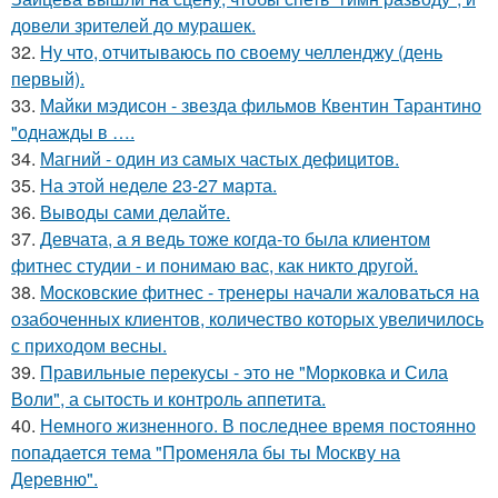
довели зрителей до мурашек.
32.
Ну что, отчитываюсь по своему челленджу (день
первый).
33.
Майки мэдисон - звезда фильмов Квентин Тарантино
"однажды в ….
34.
Магний - один из самых частых дефицитов.
35.
На этой неделе 23-27 марта.
36.
Выводы сами делайте.
37.
Девчата, а я ведь тоже когда-то была клиентом
фитнес студии - и понимаю вас, как никто другой.
38.
Московские фитнес - тренеры начали жаловаться на
озабоченных клиентов, количество которых увеличилось
с приходом весны.
39.
Правильные перекусы - это не "Морковка и Сила
Воли", а сытость и контроль аппетита.
40.
Немного жизненного. В последнее время постоянно
попадается тема "Променяла бы ты Москву на
Деревню".