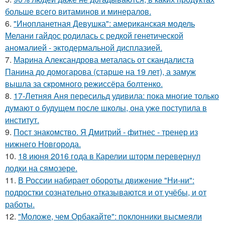
больше всего витаминов и минералов.
6.
"Инопланетная Девушка": американская модель
Мелани гайдос родилась с редкой генетической
аномалией - эктодермальной дисплазией.
7.
Марина Александрова металась от скандалиста
Панина до домогарова (старше на 19 лет), а замуж
вышла за скромного режиссёра болтенко.
8.
17-Летняя Аня пересильд удивила: пока многие только
думают о будущем после школы, она уже поступила в
институт.
9.
Пост знакомство. Я Дмитрий - фитнес - тренер из
нижнего Новгорода.
10.
18 июня 2016 года в Карелии шторм перевернул
лодки на сямозере.
11.
В России набирает обороты движение "Ни-ни":
подростки сознательно отказываются и от учёбы, и от
работы.
12.
"Моложе, чем Орбакайте": поклонники высмеяли