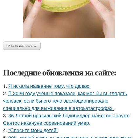
читать дальше →
Последние обновления на сайте:
1.
Я искала название тому, что делаю.
2.
В 2026 году учёные показали, как мог бы выглядеть
человек, если бы его тело эволюционировало
специально для выживания в автокатастpoфах.
3.
35-Летний бразильский бодибилдер маилсон араужо
Сантос накануне соревнований умер.
4.
"Спасите моих детей!
5.
90% людей даже не догадываются, в каких продуктах