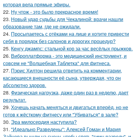
которая вела прямые эфиры.
22.
Ну чтож - это было прекрасное время!
23.
Новый удар судьбы для Чекалиной: врачи нашли
образование там, где не ожидали.
24.
Просыпаетесь с отёками на лице и хотите привести
себя в порядок без салонов и дорогих процедур?
25.
Кенгу джампс: стальной кор за час весёлых прыжков.
26.
Виброплатформа - это медицинский инструмент, и
совсем не "Волшебная Таблетка" для фитнеса.
27.
Пэрис Хилтон решила ответить на комментарии,
касающиеся внешности её сына, утверждая, что он
абсолютно здоров.
28.
Физическая нагрузка, даже один раз в неделю, дает
результат.
29.
Хочешь начать меняться и двигаться вперёд, но не
готов к жёсткому фитнесу или "Убиваться" в зале?
30.
Эра милосердия наступила?
31.
"Идеально Разведены": Алексей Гоман и Мария
Зайцева вышли на сцену, чтобы спеть "гимн разводу", и