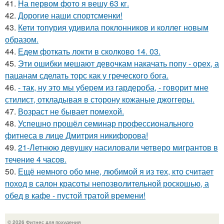
41.
На первом фото я вешу 63 кг.
42.
Дорогие наши спортсменки!
43.
Кети топурия удивила поклонников и коллег новым
образом.
44.
Едем фоткать локти в сколково 14. 03.
45.
Эти ошибки мешают девочкам накачать попу - орех, а
пацанам сделать торс как у греческого бога.
46.
- так, ну это мы уберем из гардероба, - говорит мне
стилист, откладывая в сторону кожаные джоггеры.
47.
Возраст не бывает помехой.
48.
Успешно прошёл семинар профессионального
фитнеса в лице Дмитрия никифорова!
49.
21-Летнюю девушку насиловали четверо мигрантов в
течение 4 часов.
50.
Ещё немного обо мне, любимой я из тех, кто считает
поход в салон красоты непозволительной роскошью, а
обед в кафе - пустой тратой времени!
© 2026 Фитнес для похудения