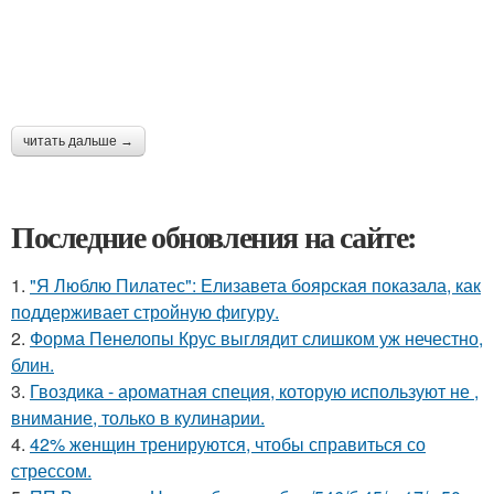
читать дальше →
Последние обновления на сайте:
1.
"Я Люблю Пилатес": Елизавета боярская показала, как
поддерживает стройную фигуру.
2.
Форма Пенелопы Крус выглядит слишком уж нечестно,
блин.
3.
Гвоздика - ароматная специя, которую используют не ,
внимание, только в кулинарии.
4.
42% женщин тренируются, чтобы справиться со
стрессом.