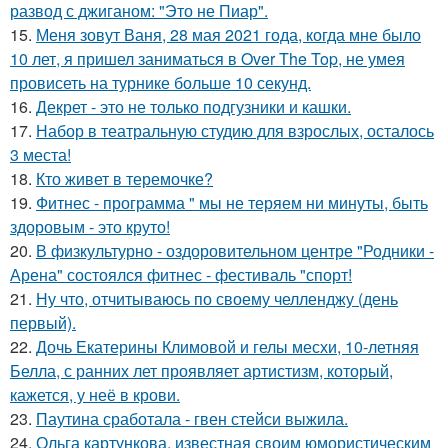
развод с джиганом: "Это не Пиар".
15.
Меня зовут Ваня, 28 мая 2021 года, когда мне было
10 лет, я пришел заниматься в Over The Top, не умея
провисеть на турнике больше 10 секунд.
16.
Декрет - это не только подгузники и кашки.
17.
Набор в театральную студию для взрослых, осталось
3 места!
18.
Кто живет в теремочке?
19.
Фитнес - программа " мы не теряем ни минуты, быть
здоровым - это круто!
20.
В физкультурно - оздоровительном центре "Родники -
Арена" состоялся фитнес - фестиваль "спорт!
21.
Ну что, отчитываюсь по своему челленджу (день
первый).
22.
Дочь Екатерины Климовой и гелы месхи, 10-летняя
Белла, с ранних лет проявляет артистизм, который,
кажется, у неё в крови.
23.
Паутина сработала - гвен стейси выжила.
24.
Ольга картункова, известная своим юмористическим