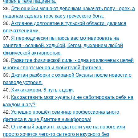
червя в теле пациента.
35.
Эти ошибки мешают девочкам накачать попу - орех, а
пацанам сделать торс как у греческого бога.
36.
Активное долголетие в тульской области: делимся
впечатлениями.
37.
Я периодически пытаюсь вас мотивировать на
занятия - осанкой, ходьбой, бегом, дыханием любой
физической активностью.
38.
Развитие физической силы - одна из ключевых целей
многих спортсменов и любителей фитнеса.
39.
Джиган разборки с охраной Оксаны после новости о
разводе устроил.
40.
Хиккикомори. 5 путь к цели.
41.
Как заставить мозг худеть (и не саботировать себя на
каждом шагу?
42.
Успешно прошёл семинар профессионального
фитнеса в лице Дмитрия никифорова!
43.
Отличный вариант, когда гости уже на пороге или
просто хочется чего-то сытного и вкусного без