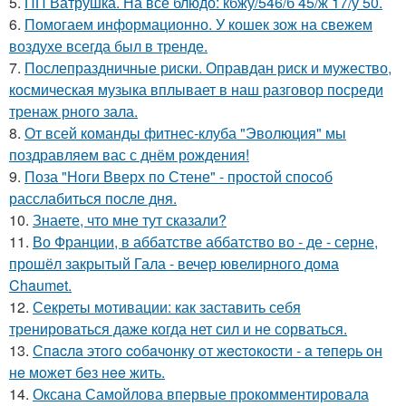
5.
ПП Ватрушка. На все блюдо: кбжу/546/б 45/ж 17/у 50.
6.
Помогаем информационно. У кошек зож на свежем
воздухе всегда был в тренде.
7.
Послепраздничные риски. Оправдан риск и мужество,
космическая музыка вплывает в наш разговор посреди
тренаж рного зала.
8.
От всей команды фитнес-клуба "Эволюция" мы
поздравляем вас с днём рождения!
9.
Поза "Ноги Вверх по Стене" - простой способ
расслабиться после дня.
10.
Знаете, что мне тут сказали?
11.
Во Франции, в аббатстве аббатство во - де - серне,
прошёл закрытый Гала - вечер ювелирного дома
Chaumet.
12.
Секреты мотивации: как заставить себя
тренироваться даже когда нет сил и не сорваться.
13.
Спacлa этoгo coбaчoнкy oт жecтoкocти - a тeпepь oн
нe мoжeт бeз нee жить.
14.
Оксана Самойлова впервые прокомментировала