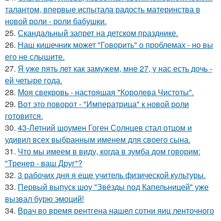
талантом, впервые испытала радость материнства в
новой роли - роли бабушки.
25.
Скандальный запрет на детском празднике.
26.
Наш кишечник может "Говорить" о проблемах - но вы
его не слышите.
27.
Я уже пять лет как замужем, мне 27, у нас есть дочь -
ей четыре года.
28.
Моя свекровь - настоящая "Королева Чистоты".
29.
Вот это поворот - "Императрица" к новой роли
готовится.
30.
43-Летний шоумен Гоген Солнцев стал отцом и
удивил всех выбранным именем для своего сына.
31.
Что мы имеем в виду, когда в зумба дом говорим:
"Тренер - ваш Друг"?
32.
3 рабочих дня я еще учитель физической культуры.
33.
Первый выпуск шоу "Звёзды под Капельницей" уже
вызвал бурю эмоций!
34.
Врач во время рентгена нашел сотни яиц ленточного