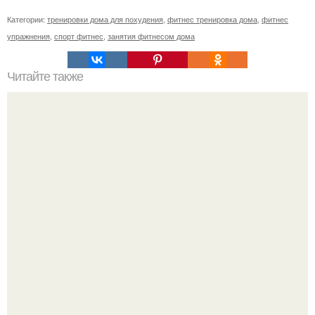
Категории:
тренировки дома для похудения
,
фитнес тренировка дома
,
фитнес
упражнения
,
спорт фитнес
,
занятия фитнесом дома
Читайте также
Фитнес коктейль для похудения. 7 рецептов фитнес -
коктейлей.