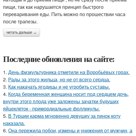
пищи, так как нарушается принцип быстрого
переваривания еды. Пить можно по прошествии часа
после трапезы.
читать дальше →
Последние обновления на сайте:
1.
День физкультурника отметили на Воробьёвых горах.
2.
Рады за этого жильца, но не от всего сердца.
3.
Как накачать ягодицы и не угробить суставы.
4.
Когда беременная женщина носит под сердцем дочь,
внутри этого плода уже заложены зачатки будущих
яйцеклеток - примордиальные фолликулы.
5.
В Турции карма мгновенно девушку за пинок коту
наказала.
6.
Она пережила побои, измены и унижения от мужчин, а