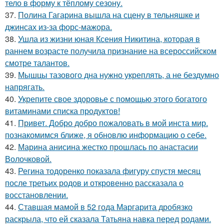
тело в форму к тёплому сезону.
37.
Полина Гагарина вышла на сцену в тельняшке и
джинсах из-за форс-мажора.
38.
Ушла из жизни юная Ксения Никитина, которая в
раннем возрасте получила признание на всероссийском
смотре талантов.
39.
Мышцы тазового дна нужно укреплять, а не бездумно
напрягать.
40.
Укрепите свое здоровье с помощью этого богатого
витаминами списка продуктов!
41.
Привет. Добро добро пожаловать в мой инста мир.
познакомимся ближе, я обновлю информацию о себе.
42.
Марина анисина жестко прошлась по анастасии
Волочковой.
43.
Регина тодоренко показала фигуру спустя месяц
после третьих родов и откровенно рассказала о
восстановлении.
44.
Ставшая мамой в 52 года Маргарита дробязко
раскрыла, что ей сказала Татьяна навка перед родами.