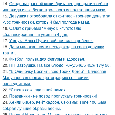
14.
Синдром красной кожи: британец превратил себя в
инвалида из-за бесконтрольного использования мази.
15.
Девушка потребовала от фитнес - тренера деньги за
курс тренировки, который был полгода назад.
16.
Салат с грибами "минус 5 кг"/готовлю
сбалансированный ужин на 4 дня.
17.
У внука Аллы Пугачевой появился ребенок.
18.
Даня милохин почти весь доход на свою девушку
тратит.
19.
Фитбол: польза для фигуры и здоровья.
20.
ПП Ватрушка. На все блюдо: кбжу/546/б 45/ж 17/у 50.
21.
"В Одиночку Воспитываю Троих Детей" - Вячеслав
Манучаров выложил фотографию со своими
наследниками.
22.
"Сказка лож, лда в ней намек.
23.
Праздники - не повод пропускать тренировки!
24.
Хейли бибер, Кейт хадсон, бэкхэмы: Time 100 Gala
собрал лучшие образы весны.
25.
Привет! Меня зовут Марина, и я очень рада, что вы