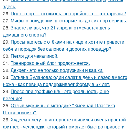
здесь.
26.
Пост: спорт - это жизнь, но стройность - это тарелка?
27.
Мифы о похудении, в которые ты до сих пор веришь.
28.
Знаете ли вы, что 21 апреля отмечается день
домашнего спорта?
29.
Просыпаетесь с отёками на лице и хотите привести
себя в порядок без салонов и дорогих процедур?
30.
Петля для чекалиной.
31.
Тренировочный блог продолжается.
32.
Декрет - это не только подгузники и кашки.
33.
Татьяна Буланова: один салат в день и лазер вместо
ножа - как певица поддерживает форму в 57 лет.
34.
Пресс при графике 5/5 - это реальность, а не
везение!
35.
Отзыв мужчины о методике "Змеиная Пластика
Позвоночника".
36.
Худеем к лету - в интернете появился очень простой
фитнес - челлендж, который помогает быстро привести