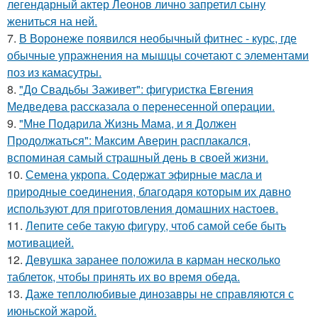
легендарный актер Леонов лично запретил сыну
жениться на ней.
7.
В Воронеже появился необычный фитнес - курс, где
обычные упражнения на мышцы сочетают с элементами
поз из камасутры.
8.
"До Свадьбы Заживет": фигуристка Евгения
Медведева рассказала о перенесенной операции.
9.
"Мне Подарила Жизнь Мама, и я Должен
Продолжаться": Максим Аверин расплакался,
вспоминая самый страшный день в своей жизни.
10.
Семена укропа. Содержат эфирные масла и
природные соединения, благодаря которым их давно
используют для приготовления домашних настоев.
11.
Лепите себе такую фигуру, чтоб самой себе быть
мотивацией.
12.
Девушка заранее положила в карман несколько
таблеток, чтобы принять их во время обеда.
13.
Даже теплолюбивые динозавры не справляются с
июньской жарой.