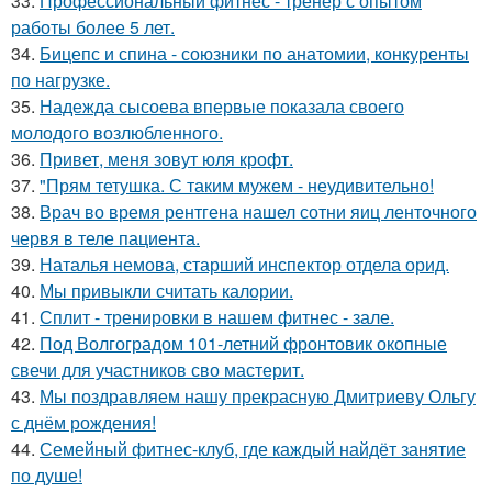
33.
Профессиональный фитнес - тренер с опытом
работы более 5 лет.
34.
Бицепс и спина - союзники по анатомии, конкуренты
по нагрузке.
35.
Надежда сысоева впервые показала своего
молодого возлюбленного.
36.
Привет, меня зовут юля крофт.
37.
"Прям тетушка. С таким мужем - неудивительно!
38.
Врач во время рентгена нашел сотни яиц ленточного
червя в теле пациента.
39.
Наталья немова, старший инспектор отдела орид.
40.
Мы привыкли считать калории.
41.
Сплит - тренировки в нашем фитнес - зале.
42.
Под Волгоградом 101-летний фронтовик окопные
свечи для участников сво мастерит.
43.
Мы поздравляем нашу прекрасную Дмитриеву Ольгу
с днём рождения!
44.
Семейный фитнес-клуб, где каждый найдёт занятие
по душе!