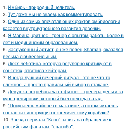
1.
Имбирь - природный целитель.
2.
Тут даже мы не знаем, как комментировать.
3.
Один из самых впечатляющих фактов эмбриологии
касается внутриутробного развития девочки.
4.
Я Марина, фитнес - тренер с опытом работы более 5
лет и медицинским образованием.
5.
Заслуженный артист, он же певец Shaman, оказался
весьма любвеобильным.
6.
Люся чеботина, которую регулярно критикуют в
соцсетях, ответила хейтерам.
7.
Иногда лучший вечерний ритуал - это не что-то
сложное, а просто правильный выбор в стакане.
8.
Девушка потребовала от фитнес - тренера деньги за
курс тренировки, который был полгода назад.
9.
"Покупаешь майонез в магазине, а потом читаешь
состав как инструкцию к космическому кораблю?
10.
Звезда сериала "Клон" записала обращение к
российским фанатам: "спасибо".