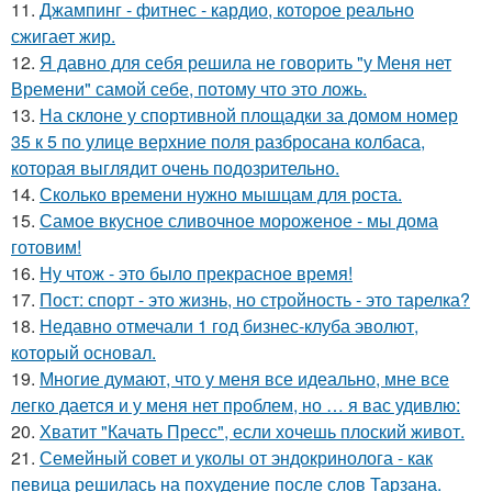
11.
Джампинг - фитнес - кардио, которое реально
сжигает жир.
12.
Я давно для себя решила не говорить "у Меня нет
Времени" самой себе, потому что это ложь.
13.
На склоне у спортивной площадки за домом номер
35 к 5 по улице верхние поля разбросана колбаса,
которая выглядит очень подозрительно.
14.
Сколько времени нужно мышцам для роста.
15.
Самое вкусное сливочное мороженое - мы дома
готовим!
16.
Ну чтож - это было прекрасное время!
17.
Пост: спорт - это жизнь, но стройность - это тарелка?
18.
Недавно отмечали 1 год бизнес-клуба эволют,
который основал.
19.
Многие думают, что у меня все идеально, мне все
легко дается и у меня нет проблем, но … я вас удивлю:
20.
Хватит "Качать Пресс", если хочешь плоский живот.
21.
Семейный совет и уколы от эндокринолога - как
певица решилась на похудение после слов Тарзана.