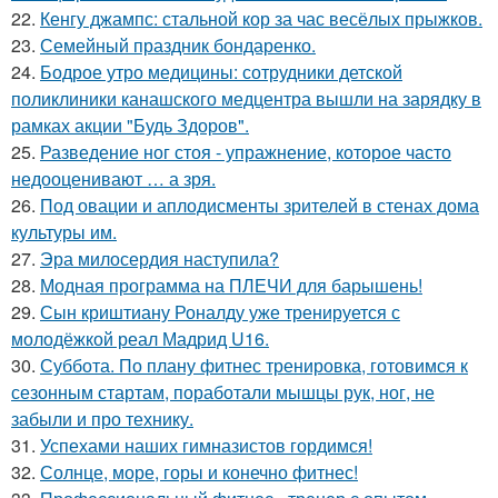
22.
Кенгу джампс: стальной кор за час весёлых прыжков.
23.
Семейный праздник бондаренко.
24.
Бодрое утро медицины: сотрудники детской
поликлиники канашского медцентра вышли на зарядку в
рамках акции "Будь Здоров".
25.
Разведение ног стоя - упражнение, которое часто
недооценивают … а зря.
26.
Под овации и аплодисменты зрителей в стенах дома
культуры им.
27.
Эра милосердия наступила?
28.
Модная программа на ПЛЕЧИ для барышень!
29.
Сын криштиану Роналду уже тренируется с
молодёжкой реал Мадрид U16.
30.
Суббота. По плану фитнес тренировка, готовимся к
сезонным стартам, поработали мышцы рук, ног, не
забыли и про технику.
31.
Успехами наших гимназистов гордимся!
32.
Солнце, море, горы и конечно фитнес!