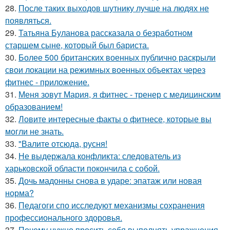
28.
После таких выходов шутнику лучше на людях не
появляться.
29.
Татьяна Буланова рассказала о безработном
старшем сыне, который был бариста.
30.
Более 500 британских военных публично раскрыли
свои локации на режимных военных объектах через
фитнес - приложение.
31.
Меня зовут Мария, я фитнес - тренер с медицинским
образованием!
32.
Ловите интересные факты о фитнесе, которые вы
могли не знать.
33.
"Валите отсюда, русня!
34.
Не выдержала конфликта: следователь из
харьковской области покончила с собой.
35.
Дочь мадонны снова в ударе: эпатаж или новая
норма?
36.
Педагоги спо исследуют механизмы сохранения
профессионального здоровья.
37.
Почему нужно просить себя выполнять упражнения