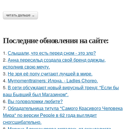
читать дальше →
Последние обновления на сайте:
1.
Слышали, что есть перед сном - это зло?
2.
Анна пересильд создала свой бренд одежды,
исполнив свою мечту.
3.
Не зря её попу считают лучшей в мире.
4.
Mymomenttrainers: Илона. - Ladies Choreo.
5.
В ceти обсуждают новый вирусный тренд: "Если бы
ваш Бывший был Магазином".
6.
Вы головоломки любите?
7.
Обладательница титула "Самого Красивого Человека
Мира" по версии People в 62 года выглядит
сногсшибательно.
8.
Марина Александрова металась от скандалиста