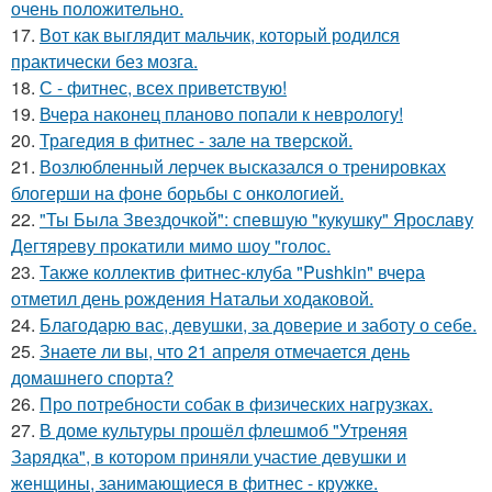
очень положительно.
17.
Вот как выглядит мальчик, который родился
практически без мозга.
18.
С - фитнес, всех приветствую!
19.
Вчера наконец планово попали к неврологу!
20.
Трагедия в фитнес - зале на тверской.
21.
Возлюбленный лерчек высказался о тренировках
блогерши на фоне борьбы с онкологией.
22.
"Ты Была Звездочкой": спевшую "кукушку" Ярославу
Дегтяреву прокатили мимо шоу "голос.
23.
Также коллектив фитнес-клуба "Pushkin" вчера
отметил день рождения Натальи ходаковой.
24.
Благодарю вас, девушки, за доверие и заботу о себе.
25.
Знаете ли вы, что 21 апреля отмечается день
домашнего спорта?
26.
Про потребности собак в физических нагрузках.
27.
В доме культуры прошёл флешмоб "Утреняя
Зарядка", в котором приняли участие девушки и
женщины, занимающиеся в фитнес - кружке.