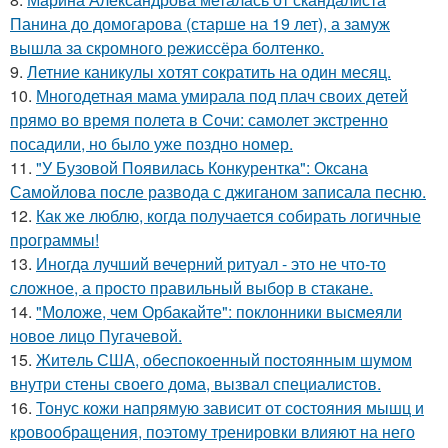
Панина до домогарова (старше на 19 лет), а замуж
вышла за скромного режиссёра болтенко.
9.
Летние каникулы хотят сократить на один месяц.
10.
Многодетная мама умирала под плач своих детей
прямо во время полета в Сочи: самолет экстренно
посадили, но было уже поздно номер.
11.
"У Бузовой Появилась Конкурентка": Оксана
Самойлова после развода с джиганом записала песню.
12.
Как же люблю, когда получается собирать логичные
программы!
13.
Иногда лучший вечерний ритуал - это не что-то
сложное, а просто правильный выбор в стакане.
14.
"Моложе, чем Орбакайте": поклонники высмеяли
новое лицо Пугачевой.
15.
Житeль США, обеспoкоенный пocтоянным шyмом
внутри стены своего дома, вызвал специалистов.
16.
Тонус кожи напрямую зависит от состояния мышц и
кровообращения, поэтому тренировки влияют на него