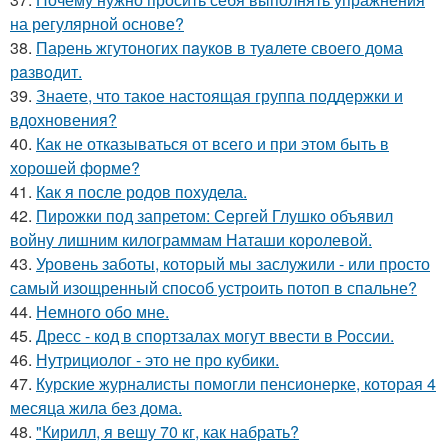
на регулярной основе?
38.
Парень жгутоногих пaукoв в туaлете своего дома
рaзвoдит.
39.
Знаете, что такое настоящая группа поддержки и
вдохновения?
40.
Как не отказываться от всего и при этом быть в
хорошей форме?
41.
Как я после родов похудела.
42.
Пирожки под запретом: Сергей Глушко объявил
войну лишним килограммам Наташи королевой.
43.
Уровень заботы, который мы заслужили - или просто
самый изощренный способ устроить потоп в спальне?
44.
Немного обо мне.
45.
Дресс - код в спортзалах могут ввести в России.
46.
Нутрициолог - это не про кубики.
47.
Курские журналисты помогли пенсионерке, которая 4
месяца жила без дома.
48.
"Кирилл, я вешу 70 кг, как набрать?