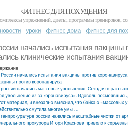
ФИТНЕС ДЛЯ ПОХУДЕНИЯ
комплексы упражнений, диеты, программы тренировок, со
новости
уроки
фитнес дома
фитнес для по
оссии начались испытания вакцины 
ались клинические испытания вакци
ержание
 России начались испытания вакцины против коронавируса
акцины против коронавируса
 россии начались массовые увольнения. Сегодня в рассылк
од увольнение из-за коронавируса». Вдоволь посмеявшись,
тот материал, и внезапно выяснил, что байка о «массовых
ействительно смутила многие умы …
 генпрокуратуре россии начались масштабные чистки от ар
енерального прокурора Игоря Краснова привело к серьезн