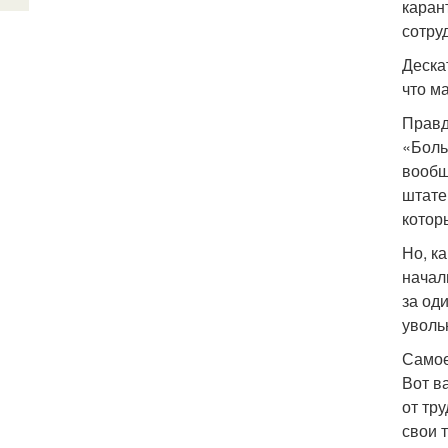
каран
сотру
Деска
что м
Правд
«Боль
вообщ
штате
котор
Но, к
начал
за од
уволь
Самое
Вот в
от тр
свои 