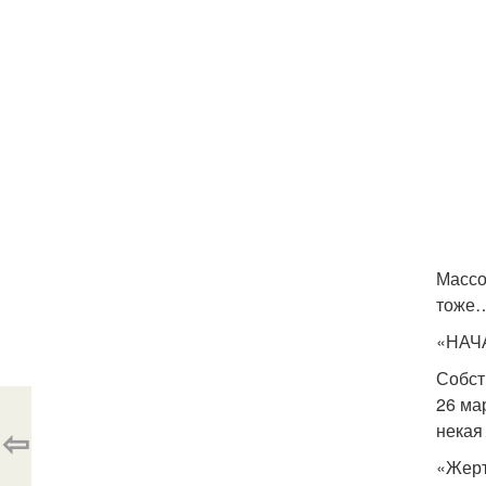
Массо
тоже
«НАЧ
Собст
26 ма
некая
⇦
«Жерт