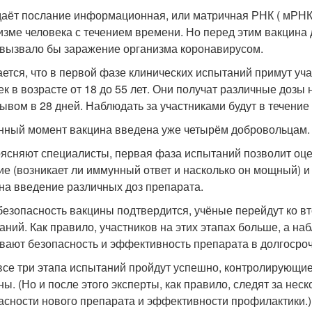
аёт послание информационная, или матричная РНК ( мРНК 
изме человека с течением времени. Но перед этим вакцина 
 вызвало бы заражение организма коронавирусом.
ется, что в первой фазе клинических испытаний примут уч
ек в возрасте от 18 до 55 лет. Они получат различные дозы
ывом в 28 дней. Наблюдать за участниками будут в течение
нный момент вакцина введена уже четырём добровольцам.
оясняют специалисты, первая фаза испытаний позволит оцен
ие (возникает ли иммунный ответ и насколько он мощный) и
 на введение различных доз препарата.
безопасность вакцины подтвердится, учёные перейдут ко вто
аний. Как правило, участников на этих этапах больше, а н
вают безопасность и эффективность препарата в долгосроч
все три этапа испытаний пройдут успешно, контролирующи
ны. (Но и после этого эксперты, как правило, следят за не
асности нового препарата и эффективности профилактики.)