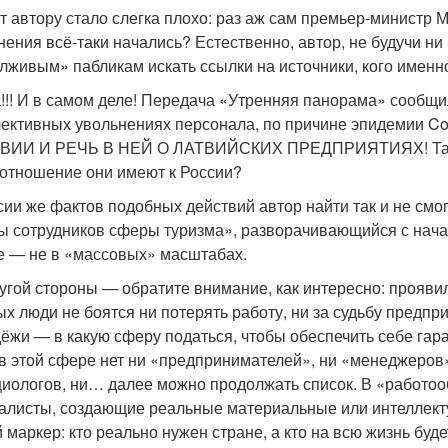
ут автору стало слегка плохо: раз аж сам премьер-министр
нения всё-таки начались? Естественно, автор, не будучи н
лживым» пабликам искать ссылки на источники, кого именн
!!! И в самом деле! Передача «Утренняя панорама» сообщи
лективных увольнениях персонала, по причине эпидемии
ВИИ И РЕЧЬ В НЕЙ О ЛАТВИЙСКИХ ПРЕДПРИЯТИЯХ! Так он
 отношение они имеют к России?
сии же фактов подобных действий автор найти так и не см
ы сотрудников сферы туризма», разворачивающийся с нача
е — не в «массовых» масштабах.
ругой стороны — обратите внимание, как интересно: прояв
ых люди не боятся ни потерять работу, ни за судьбу предп
ёжи — в какую сферу податься, чтобы обеспечить себе гара
 в этой сфере нет ни «предпринимателей», ни «менеджеров»
циологов, ни… далее можно продолжать список. В «работ
алисты, создающие реальные материальные или интеллекту
й маркер: кто реально нужен стране, а кто на всю жизнь бу