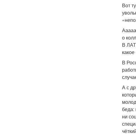
Вот т
уволь
«непо
Ааааа
о кол
В ЛАТ
какое
В Рос
работ
случа
А с д
котор
молод
беда:
ни со
специ
чётки