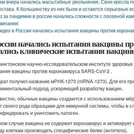
ам вчера начались масштабные увольнения. Свои кресла по
остава. К большинству из них были и остаются серьезные в
з за пандемии в россии начались сложности с посевной ка
ампании:
идео в России начались испытания вакцины против корона
оссии начались испытания вакцины п
ались клинические испытания вакцин
ингтонском научно-исследовательском институте здоровья 
ания вакцины против коронавируса SARS-CoV-2 .
рат получил название мРНК-1273 (mRNA-1273). Для его пр
риментальный подход, ускоряющий разработку вакцин.
звестно, обычные вакцины создаются с использованием мё
т своего рода образцами для иммунной системы, чтобы в сл
ифицировать и уничтожить патоген.
ном случае вакцина не содержит коронавирус и активирует
ду клеткам производить специфические белки (антитела).