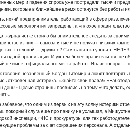
тинных мер и падения спроса уже пострадали тысячи предп
дники, которые в ближайшее время останутся без работы и
ть, некий предприниматель, работающий в сфере развлечен
ассовые мероприятия запрещены, а «плохое правительство
а, журналистке стоило бы внимательнее следить за своими
шинство из них — самозанятые и не получат никаких компенс
е как, с головой — дружите? Самозанятого уволить НЕЛЬЗЯ
 ни одной организации. И уж тем более правительство не о
ый не имеет официального места работы. Иначе говоря — «
ак говорил незабвенный Богдан Титомир и любят повторять 
ись откровенная истерика. «Знайте свои права!» «Работода
ин день!» Целые страницы появились на тему «что делать, 
нять.
 забавное, что одним из первых на эту волну истерики о
аш покорный слуга ещё про панику не услышал, а Мишустин
удовой инспекции, ФНС и прокуратуры для тех работодател
текущие проблемы за счет сокращения персонала. А отдельн