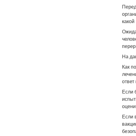
Перед
орган
какой
Ожида
челов
перер
На да
Как п
лечен
ответ
Если 
испыт
оцени
Если 
вакци
безоп