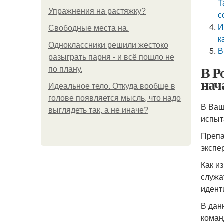
Т
Упражнения на растяжку?
с
И
Свободные места на.
к
Одноклассники решили жестоко
В
разыграть парня - и всё пошло не
В Р
по плану.
нач
Идеальное тело. Откуда вообще в
голове появляется мысль, что надо
В Ваш
выглядеть так, а не иначе?
испыт
Препа
экспе
Как и
служа
идент
В дан
коман