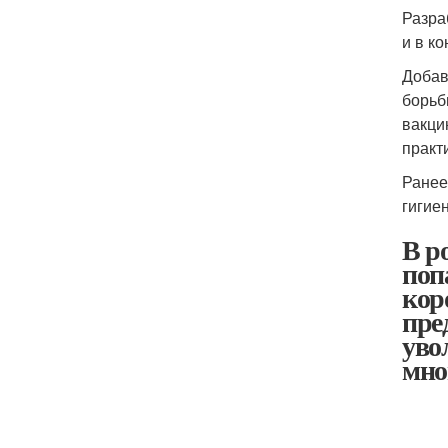
Разра
и в к
Добав
борьб
вакци
практ
Ранее
гигие
В р
поп
кор
пре
уво
мно