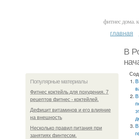
фитнес дома. 
главная
В Р
нач
Сод
В
Популярные материалы
в
Фитнес коктейль для похудения. 7
В
рецептов фитнес - коктейлей.
п
Дефицит витаминов и его влияние
э
на внешность
д
В
Несколько правил питания при
г
занятиях финтесом.