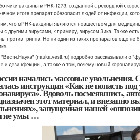
ботчики вакцины мРНК-1273, созданной с рекордной скорос
онечном итоге препарат обезопасит людей от инфекции, котор
им, что мРНК-вакцины являются новшеством для медицины
ы с другими вирусами, к примеру, вирусом Зика. Также ест
ны против гриппа. Но ни один из таких препаратов еще не 
ике.
 "Вести.Наука" (nauka.vesti.ru) подробно рассказывали о 
не и дезинфекции , а также о том, почему новый коронавирус
оссии начались массовые увольнения. С
алась инструкция «Как не попасть под 
онавируса». Вдоволь посмеявшись, авто
дназначен этот материал, и внезапно в
льнениях», запущенная нашей «оппози
гие умы …