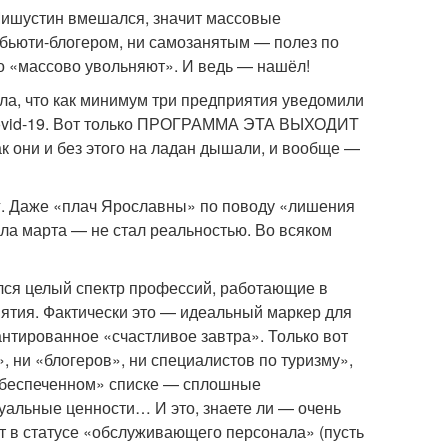
 Мишустин вмешался, значит массовые
и бьюти-блогером, ни самозанятым — полез по
о «массово увольняют». И ведь — нашёл!
ла, что как минимум три предприятия уведомили
 Covid-19. Вот только ПРОГРАММА ЭТА ВЫХОДИТ
и и без этого на ладан дышали, и вообще —
ог. Даже «плач Ярославны» по поводу «лишения
ла марта — не стал реальностью. Во всяком
ился целый спектр профессий, работающие в
риятия. Фактически это — идеальный маркер для
нтированное «счастливое завтра». Только вот
, ни «блогеров», ни специалистов по туризму»,
ообеспеченном» списке — сплошные
альные ценности… И это, знаете ли — очень
дет в статусе «обслуживающего персонала» (пусть