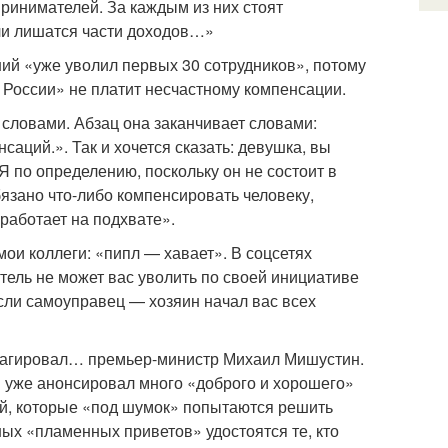
ринимателей. За каждым из них стоят
ли лишатся части доходов…»
ий «уже уволил первых 30 сотрудников», потому
 России» не платит несчастному компенсации.
 словами. Абзац она заканчивает словами:
аций.». Так и хочется сказать: девушка, вы
 по определению, поскольку он не состоит в
бязано что-либо компенсировать человеку,
работает на подхвате».
мои коллеги: «пипл — хавает». В соцсетях
тель не может вас уволить по своей инициативе
если самоуправец — хозяин начал вас всех
треагировал… премьер-министр Михаил Мишустин.
 уже анонсировал много «доброго и хорошего»
ей, которые «под шумок» попытаются решить
ых «пламенных приветов» удостоятся те, кто