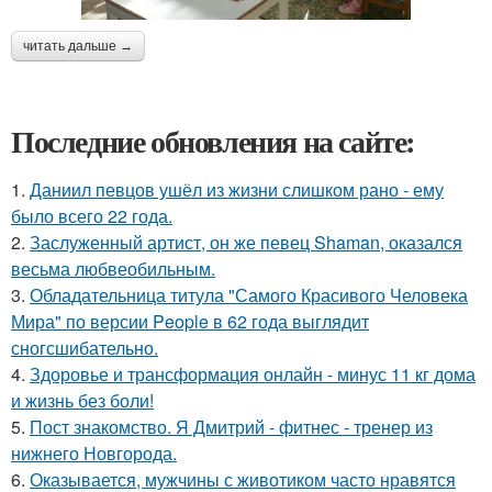
читать дальше →
Последние обновления на сайте:
1.
Даниил певцов ушёл из жизни слишком рано - ему
было всего 22 года.
2.
Заслуженный артист, он же певец Shaman, оказался
весьма любвеобильным.
3.
Обладательница титула "Самого Красивого Человека
Мира" по версии People в 62 года выглядит
сногсшибательно.
4.
Здоровье и трансформация онлайн - минус 11 кг дома
и жизнь без боли!
5.
Пост знакомство. Я Дмитрий - фитнес - тренер из
нижнего Новгорода.
6.
Оказывается, мужчины с животиком часто нравятся