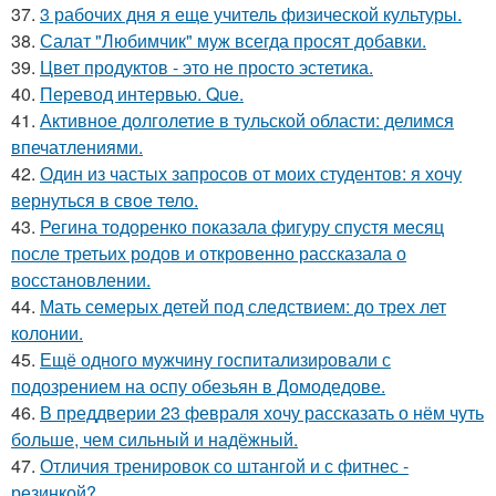
37.
3 рабочих дня я еще учитель физической культуры.
38.
Салат "Любимчик" муж всегда просят добавки.
39.
Цвет продуктов - это не просто эстетика.
40.
Перевод интервью. Que.
41.
Активное долголетие в тульской области: делимся
впечатлениями.
42.
Один из частых запросов от моих студентов: я хочу
вернуться в свое тело.
43.
Регина тодоренко показала фигуру спустя месяц
после третьих родов и откровенно рассказала о
восстановлении.
44.
Мать семерых детей под следствием: до трех лет
колонии.
45.
Ещё одного мужчину госпитализировали с
подозрением на оспу обезьян в Домодедове.
46.
В преддверии 23 февраля хочу рассказать о нём чуть
больше, чем сильный и надёжный.
47.
Отличия тренировок со штангой и с фитнес -
резинкой?