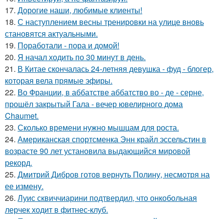
17.
Дорогие наши, любимые клиенты!
18.
С наступлением весны тренировки на улице вновь
становятся актуальными.
19.
Поработали - пора и домой!
20.
Я начал ходить по 30 минут в день.
21.
В Китае скончалась 24-летняя девушка - фуд - блогер,
которая вела прямые эфиры.
22.
Во Франции, в аббатстве аббатство во - де - серне,
прошёл закрытый Гала - вечер ювелирного дома
Chaumet.
23.
Сколько времени нужно мышцам для роста.
24.
Американская спортсменка Энн крайл эссельстин в
возрасте 90 лет установила выдающийся мировой
рекорд.
25.
Дмитрий Дибров готов вернуть Полину, несмотря на
ее измену.
26.
Луис сквиччиарини подтвердил, что онкобольная
лерчек ходит в фитнес-клуб.