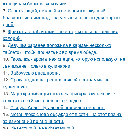
женщинам больше, чем качки.
7.
Освежающий, нежный и невероятно вкусный
бразильский лимонад - идеальный напиток для жарких
дней.
8.
Фриттата с кабачками - просто, сытно и без лишних
калорий.
9.
Девушка заранее положила в карман несколько
таблеток, чтобы принять их во время обеда.
10.
Гвоздика - ароматная специя, которую используют не
, внимание, только в кулинарии.
11.
Забочусь о внешности.
12.
Срока годности тренировочной программы не
существует.
13.
Мари краймбрери показала фигуру в купальнике
спустя всего 8 месяцев после родов.
14.
У внука Аллы Пугачевой появился ребенок.
15.
Меган Фокс снова обсуждают в сети - на этот раз из-
за изменений во внешности.
16.
Инвестируй, а не фантазируй.