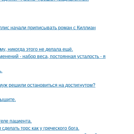
ллис начали приписывать роман с Киллиан
му, никогда этого не делала ещё.
енений - набор веса, постоянная усталость - я
.
 муж решили остановиться на достигнутом?
лышите.
теле пациента.
делать торс как у греческого бога.