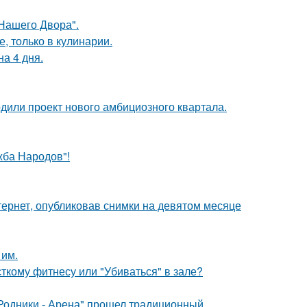
Нашего Двора".
, только в кулинарии.
а 4 дня.
дили проект нового амбициозного квартала.
жба Народов"!
ернет, опубликовав снимки на девятом месяце
 им.
сткому фитнесу или "Убиваться" в зале?
"Родники - Арена" прошел традиционный