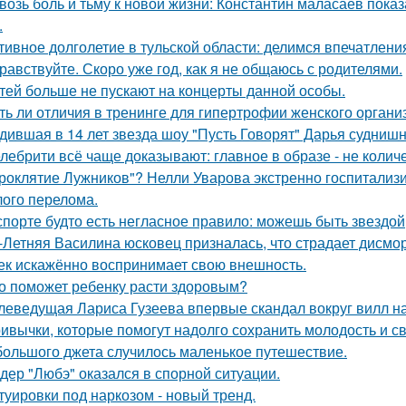
возь боль и тьму к новой жизни: Константин маласаев показа
.
тивное долголетие в тульской области: делимся впечатлени
равствуйте. Скоро уже год, как я не общаюсь с родителями.
тей больше не пускают на концерты данной особы.
ть ли отличия в тренинге для гипертрофии женского органи
дившая в 14 лет звезда шоу "Пусть Говорят" Дарья суднишн
лебрити всё чаще доказывают: главное в образе - не колич
роклятие Лужников"? Нелли Уварова экстренно госпитализир
ого перелома.
спорте будто есть негласное правило: можешь быть звездой
-Летняя Василина юсковец призналась, что страдает дисмо
ек искажённо воспринимает свою внешность.
о поможет ребенку расти здоровым?
леведущая Лариса Гузеева впервые скандал вокруг вилл н
ивычки, которые помогут надолго сохранить молодость и с
большого джета случилось маленькое путешествие.
дер "Любэ" оказался в спорной ситуации.
туировки под наркозом - новый тренд.