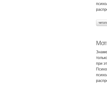
психо
распр
читат
Мот
Знаме
только
при э
Психо
психо
распр