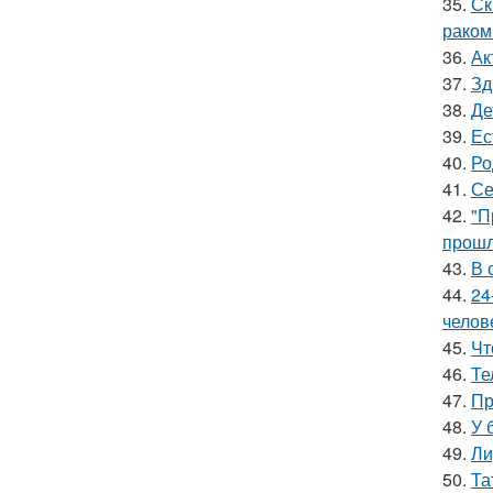
35.
Ск
раком
36.
Ак
37.
Зд
38.
Де
39.
Ес
40.
Ро
41.
Се
42.
"П
прошл
43.
В 
44.
24
челов
45.
Чт
46.
Те
47.
Пр
48.
У 
49.
Ли
50.
Та