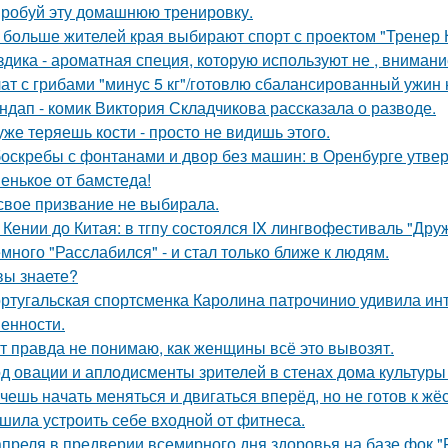
робуй эту домашнюю тренировку.
 больше жителей края выбирают спорт с проектом "Тренер 
здика - ароматная специя, которую используют не , внимание
ат с грибами "минус 5 кг"/готовлю сбалансированный ужин н
ндап - комик Виктория Складчикова рассказала о разводе.
уже теряешь кости - просто не видишь этого.
оскребы с фонтанами и двор без машин: в Оренбурге утвер
енькое от бамстеда!
свое призвание не выбирала.
 Кении до Китая: в тгпу состоялся IX лингвофестиваль "Дру
много "Расслабился" - и стал только ближе к людям.
вы знаете?
ртугальская спортсменка Каролина патрочинио удивила инт
енности.
т правда не понимаю, как женщины всё это вывозят.
д овации и аплодисменты зрителей в стенах дома культуры
чешь начать меняться и двигаться вперёд, но не готов к жё
шила устроить себе входной от фитнеса.
апреля в предверии всемирного дня здоровья на базе фок 