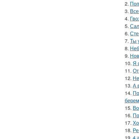
2.
Поп
3.
Все
4.
Гво
5.
Сал
6.
Сте
7.
Ты 
8.
Неб
9.
Нов
10.
Я 
11.
От
12.
Не
13.
А 
14.
По
берем
15.
Во
16.
По
17.
Хо
18.
Ре
19.
4 