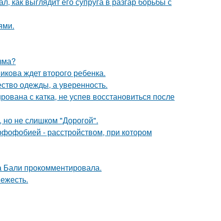
л, как выглядит его супруга в разгар борьбы с
ями.
зма?
икова ждет второго ребенка.
ество одежды, а уверенность.
ована с катка, не успев восстановиться после
, но не слишком "Дорогой".
рфофобией - расстройством, при котором
а Бали прокомментировала.
вежесть.