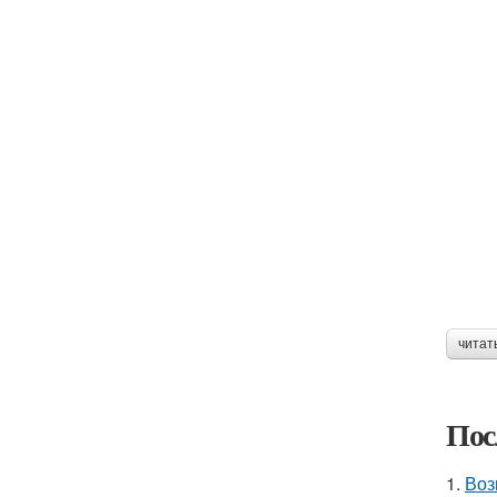
читат
Пос
1.
Воз