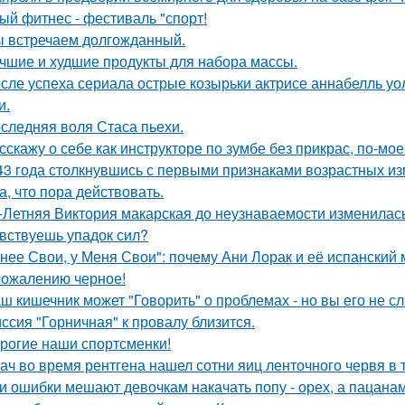
ый фитнес - фестиваль "спорт!
 встречаем долгожданный.
чшие и худшие продукты для набора массы.
сле успеха сериала острые козырьки актрисе аннабелль уо
и.
следняя воля Стаса пьехи.
сскажу о себе как инструкторе по зумбе без прикрас, по-мое
43 года столкнувшись с первыми признаками возрастных изм
а, что пора действовать.
-Летняя Виктория макарская до неузнаваемости изменилась
вствуешь упадок сил?
 нее Свои, у Меня Свои": почему Ани Лорак и её испанский
сожалению черное!
ш кишечник может "Говорить" о проблемах - но вы его не с
ссия "Горничная" к провалу близится.
рогие наши спортсменки!
ач во время рентгена нашел сотни яиц ленточного червя в 
и ошибки мешают девочкам накачать попу - орех, а пацанам с