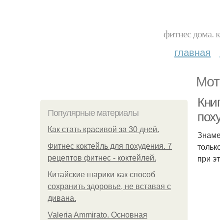
фитнес дома. 
главная
Мот
Кни
Популярные материалы
пох
Как стать красивой за 30 дней.
Знаме
только
Фитнес коктейль для похудения. 7
при э
рецептов фитнес - коктейлей.
Китайские шарики как способ
сохранить здоровье, не вставая с
дивана.
Valeria Ammirato. Основная