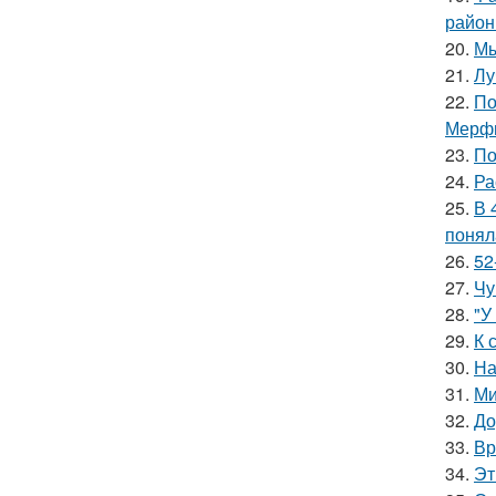
район
20.
Мы
21.
Лу
22.
По
Мерф
23.
По
24.
Ра
25.
В 
понял
26.
52
27.
Чу
28.
"У
29.
К 
30.
На
31.
Ми
32.
До
33.
Вр
34.
Эт