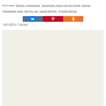
Категории:
фитнес упражнения
,
тренировки дома для похудения
,
фитнес
тренировка дома
,
фитнес зал
,
новый фитнес
,
лучший фитнес
Читайте также
Как заниматься с колесом для пресса для похудения.
Упражнения с гимнастическим колесом