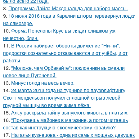
было всего 22 года.
8.
Программа Лайла Макдональда для набора массы.
9.
18 июня 2016 года в Карелии шторм перевернул лодки
на сямозере.
10.
Форма Пенелопы Крус выглядит слишком уж
нечестно, блин.
11.
В России набирает обороты движение "Ни-ни":
подростки сознательно отказываются и от учёбы, и от
работы.
12.
"Моложе, чем Орбакайте": поклонники высмеяли
новое лицо Пугачевой.
13.
Минус голод на весь вечер.
14.
24 марта 2013 года на турнире по пауэрлифтингу
Скотт мендельсон получил сплошной отрыв левой
грудной мышцы во время жима лёжа.
15.
Алсу раскрыла тайну выпуклого живота в платьях.
16.
"Покупаешь майонез в магазине, а потом читаешь
состав как инструкцию к космическому кораблю?
17.
Наталья кузнецова - одна из самых мощных девушек