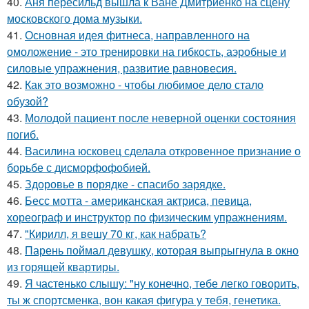
40.
Аня пересильд вышла к Ване Дмитриенко на сцену
московского дома музыки.
41.
Основная идея фитнеса, направленного на
омоложение - это тренировки на гибкость, аэробные и
силовые упражнения, развитие равновесия.
42.
Как это возможно - чтобы любимое дело стало
обузой?
43.
Молодой пациент после неверной оценки состояния
погиб.
44.
Василина юсковец сделала откровенное признание о
борьбе с дисморфофобией.
45.
Здоровье в порядке - спасибо зарядке.
46.
Бесс мотта - американская актриса, певица,
хореограф и инструктор по физическим упражнениям.
47.
"Кирилл, я вешу 70 кг, как набрать?
48.
Парень поймал девушку, которая выпрыгнула в окно
из горящей квартиры.
49.
Я частенько слышу: "ну конечно, тебе легко говорить,
ты ж спортсменка, вон какая фигура у тебя, генетика.