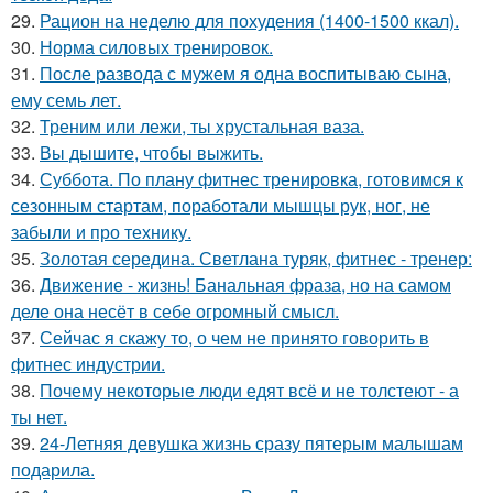
29.
Рацион на неделю для похудения (1400-1500 ккал).
30.
Норма силовых тренировок.
31.
После развода с мужем я одна воспитываю сына,
ему семь лет.
32.
Треним или лежи, ты хрустальная ваза.
33.
Вы дышите, чтобы выжить.
34.
Суббота. По плану фитнес тренировка, готовимся к
сезонным стартам, поработали мышцы рук, ног, не
забыли и про технику.
35.
Золотая середина. Светлана туряк, фитнес - тренер:
36.
Движение - жизнь! Банальная фраза, но на самом
деле она несёт в себе огромный смысл.
37.
Сейчас я скажу то, о чем не принято говорить в
фитнес индустрии.
38.
Почему некоторые люди едят всё и не толстеют - а
ты нет.
39.
24-Летняя девушка жизнь сразу пятерым малышам
подарила.