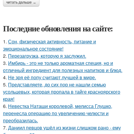
читать дальше →
Последние обновления на сайте:
1.
Сон, физическая активность, питание и
эмоциональное состояние!
2.
Перезагрузка, которую я заслужил.
3.
Имбирь - это не только ароматная специя, но и
отличный ингредиент для полезных напитков и блюд.
4.
Не зря её попу считают лучшей в мире.
5.
Представляете, до сих пор не нашли семью
усольцевых, которая пропала в тайге красноярского
края!
6.
Невестка Наташи королевой, мелисса Глушко,
перенесла операцию по увеличению челюсти и
преобразилась.
7.
Даниил певцов ушёл из жизни слишком рано - ему