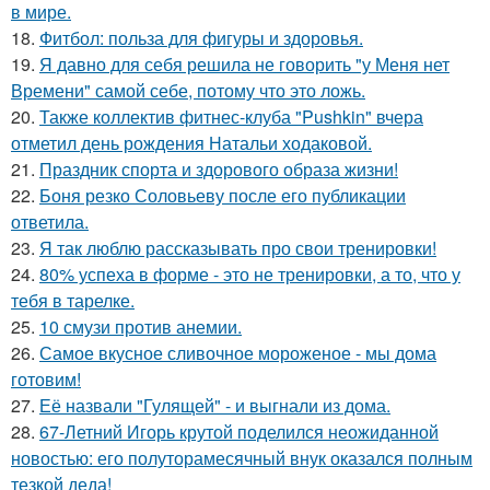
в мире.
18.
Фитбол: польза для фигуры и здоровья.
19.
Я давно для себя решила не говорить "у Меня нет
Времени" самой себе, потому что это ложь.
20.
Также коллектив фитнес-клуба "Pushkin" вчера
отметил день рождения Натальи ходаковой.
21.
Праздник спорта и здорового образа жизни!
22.
Боня резко Соловьеву после его публикации
ответила.
23.
Я так люблю рассказывать про свои тренировки!
24.
80% успеха в форме - это не тренировки, а то, что у
тебя в тарелке.
25.
10 смузи против анемии.
26.
Самое вкусное сливочное мороженое - мы дома
готовим!
27.
Её назвали "Гулящей" - и выгнали из дома.
28.
67-Летний Игорь крутой поделился неожиданной
новостью: его полуторамесячный внук оказался полным
тезкой деда!