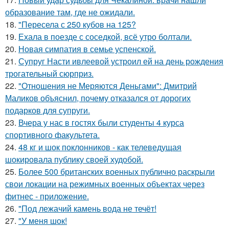
образование там, где не ожидали.
18.
"Пересела с 250 кубов на 125?
19.
Ехала в поезде с соседкой, всё утро болтали.
20.
Новая симпатия в семье успенской.
21.
Супруг Насти ивлеевой устроил ей на день рождения
трогательный сюрприз.
22.
"Отношения не Меряются Деньгами": Дмитрий
Маликов объяснил, почему отказался от дорогих
подарков для супруги.
23.
Вчера у нас в гостях были студенты 4 курса
спортивного факультета.
24.
48 кг и шок поклонников - как телеведущая
шокировала публику своей худобой.
25.
Более 500 британских военных публично раскрыли
свои локации на режимных военных объектах через
фитнес - приложение.
26.
"Под лежачий камень вода не течёт!
27.
"У меня шок!