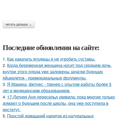
читать дальше →
Последние обновления на сайте:
1.
Как накачать ягодицы и не угробить суставы.
2.
Когда беременная женщина носит под сердцем дочь,
внутри этого плода уже заложены зачатки будущих
яйцеклеток - примордиальные фолликулы.
3.
Я Марина, фитнес - тренер с опытом работы более 5
лет и медицинским образованием.
4.
17-Летняя Аня пересильд удивила: пока многие только
думают о будущем после школы, она уже поступила в
институт.
5.
Простой домашний напиток из натуральных