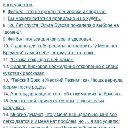
ингредиентов.
6.
Фитнес - это не просто тренировки и спортзал.
7.
Вы можете питаться правильно и не худеть.
8.
"20 Лет спустя: Ольга Бузова пожалела о выборе на
"доме-2".
9.
Фитбол: польза для фигуры и здоровья.
10.
Я давно для себя решила не говорить "у Меня нет
Времени" самой себе, потому что это ложь.
11.
"Сказка лож, лда в ней намек.
12.
Филипп Киркоров неожиданно откровенно о своих
чувствах рассказал.
13.
"Тайский Бокс и Жёсткий Режим": как Нюша вернула
форму после родов.
14.
Арнольд шварценеггер - об отжиманиях на брусьях.
15.
Блеск огней, причесок глянцы, стук веселых
каблучков.
16.
Многие думают, что у меня все идеально, мне все
легко дается и у меня нет проблем, но … я вас удивлю:
17.
Новый удар судьбы для Чекалиной: врачи нашли