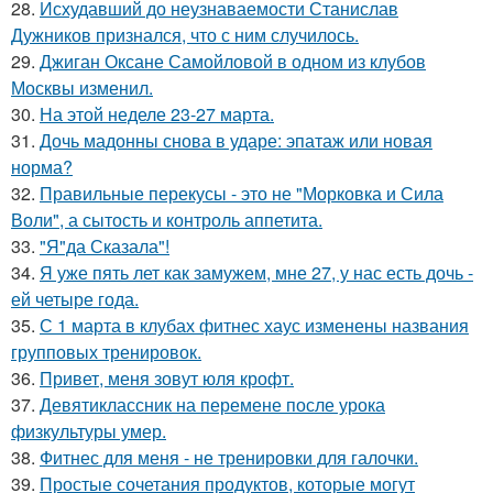
28.
Исхудавший до неузнаваемости Станислав
Дужников признался, что с ним случилось.
29.
Джиган Оксане Самойловой в одном из клубов
Москвы изменил.
30.
На этой неделе 23-27 марта.
31.
Дочь мадонны снова в ударе: эпатаж или новая
норма?
32.
Правильные перекусы - это не "Морковка и Сила
Воли", а сытость и контроль аппетита.
33.
"Я"да Сказала"!
34.
Я уже пять лет как замужем, мне 27, у нас есть дочь -
ей четыре года.
35.
С 1 марта в клубах фитнес хаус изменены названия
групповых тренировок.
36.
Привет, меня зовут юля крофт.
37.
Девятиклассник на перемене после урока
физкультуры умер.
38.
Фитнес для меня - не тренировки для галочки.
39.
Простые сочетания продуктов, которые могут