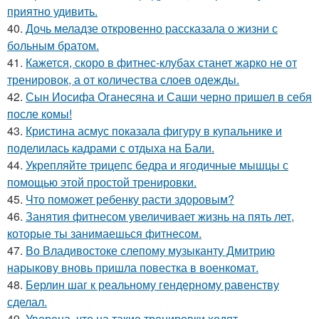
приятно удивить.
40.
Дочь меладзе откровенно рассказала о жизни с
больным братом.
41.
Кажется, скоро в фитнес-клубах станет жарко не от
тренировок, а от количества слоев одежды.
42.
Сын Иосифа Оганесяна и Саши черно пришел в себя
после комы!
43.
Кристина асмус показала фигуру в купальнике и
поделилась кадрами с отдыха на Бали.
44.
Укрепляйте трицепс бедра и ягодичные мышцы с
помощью этой простой тренировки.
45.
Что поможет ребенку расти здоровым?
46.
Занятия фитнесом увеличивает жизнь на пять лет,
которые ты занимаешься фитнесом.
47.
Во Владивостоке слепому музыканту Дмитрию
нарыкову вновь пришла повестка в военкомат.
48.
Берлин шаг к реальному гендерному равенству
сделал.
49.
Уверена, что на такие тренировки ходят